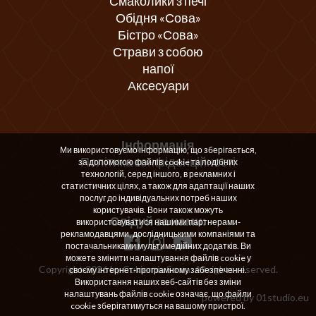
Смаколики з печі
Обідня «Сова»
Бістро «Сова»
Страви з собою
напої
Аксесуари
Інформація
Ми використовуємо інформацію, що зберігається,
Політика конфіденційності
за допомогою файлів cookie та подібних
технологій, серед іншого, в рекламних і
статистичних цілях, а також для адаптації наших
послуг до індивідуальних потреб наших
користувачів. Вони також можуть
Слідуй за нами:
використовуватися нашими партнерами-
рекламодавцями, дослідницькими компаніями та
постачальниками мультимедійних додатків. Ви
можете змінити налаштування файлів cookie у
Copyright 2026 by Cukiernia Sowa. All rights reserved.
своєму інтернет-програмному забезпеченні.
Використання наших веб-сайтів без зміни
налаштувань файлів cookie означає, що файли
powered by
01studio.eu
cookie зберігатимуться на вашому пристрої.