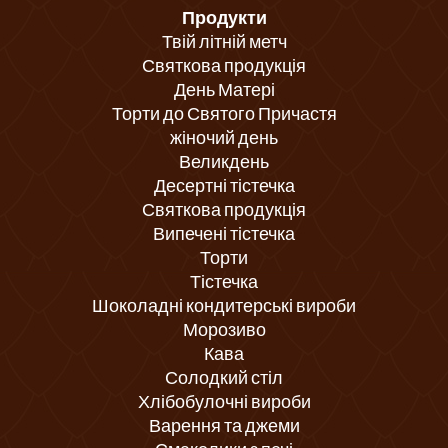
Продукти
Твій літній метч
Святкова продукція
День Матері
Торти до Святого Причастя
жіночий день
Великдень
Десертні тістечка
Святкова продукція
Випечені тістечка
Торти
Тістечка
Шоколадні кондитерські вироби
Морозиво
Кава
Солодкий стіл
Хлібобулочні вироби
Варення та джеми