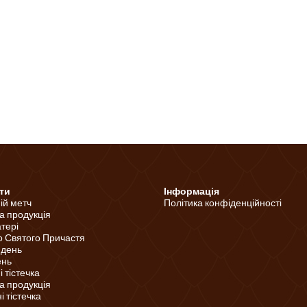
ти
Інформація
ній метч
Політика конфіденційності
а продукція
тері
о Святого Причастя
 день
ень
 тістечка
а продукція
 тістечка