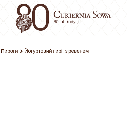
Пироги
Йогуртовий пиріг з ревенем