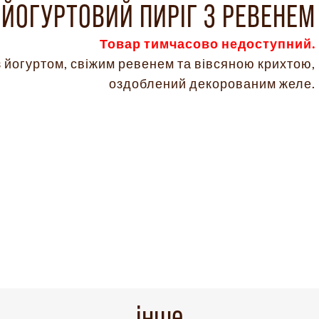
ЙОГУРТОВИЙ ПИРІГ З РЕВЕНЕМ
Товар тимчасово недоступний.
 з йогуртом, свіжим ревенем та вівсяною крихтою,
оздоблений декорованим желе.
інше