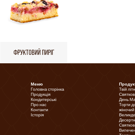
ФРУКТОВИЙ ПИРІГ
Меню
Продук
Головна сторінка
Твій літ
Продукція
Святков
Кондитерські
День Ма
Про нас
Торти д
Контакти
жіночий
Історія
Великд
Десертні
Святков
Випечені