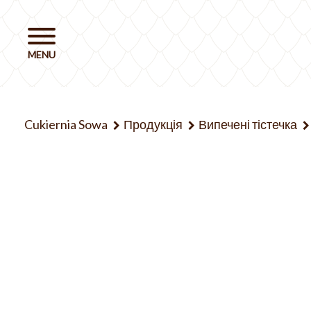
Cukiernia Sowa
Продукція
Випечені тістечка