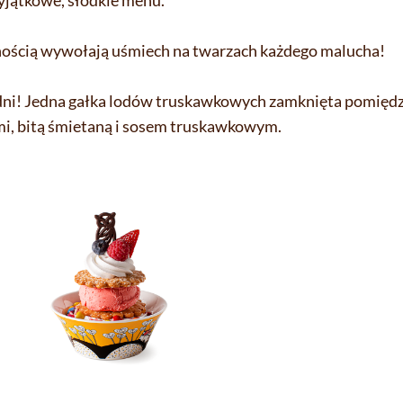
yjątkowe, słodkie menu.
nością wywołają uśmiech na twarzach każdego malucha!
 dni! Jedna gałka lodów truskawkowych zamknięta pomię
i, bitą śmietaną i sosem truskawkowym.