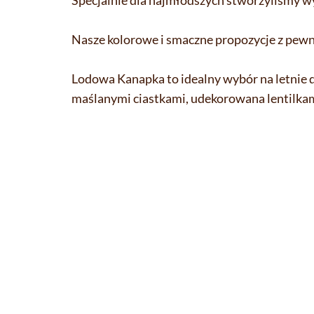
Specjalnie dla najmłodszych stworzyliśmy w
Nasze kolorowe i smaczne propozycje z pew
Lodowa Kanapka to idealny wybór na letnie
maślanymi ciastkami, udekorowana lentilkam