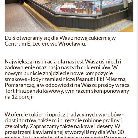
Dziś otwieramy się dla Was z nową cukiernią w
Centrum E. Leclerc we Wrocławiu.
Największą inspiracją dla nas jest Wasz uśmiech i
zadowolenie oraz pasja naszych cukierników. W
nowym punkcie znajdziecie nowe kompozycje
smakowe - lody rzemieślnicze Peanut Hit i Mleczną
Pomarańczę, a w odpowiedzi na Wasze prośby wraca
Tort Hiszpański kawowy, tym razem skomponowany
na 12 porcji.
W ofercie cukierni oprócz tradycyjnych wyrobów -
ciast i tortów, także m.in. ręcznie robione praliny i
czekolady. Zapraszamy także na kawę i desery. W
przestrzeni kawiarnianej stworzyliśmy dla Was 30
miejsc. To już szósta lokalizacja w mieście Wrocław.