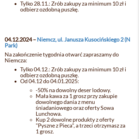
Tylko 28.11.: Zrób zakupy za minimum 10 zł i
odbierz ozdobną puszkę.
04.12.2024 –
Niemcz, ul. Janusza Kusocińskiego 2 (N
Park)
Na zakończenie tygodnia otwarć zapraszamy do
Niemcza:
Tylko 04.12.: Zrób zakupy za minimum 10 zł i
odbierz ozdobną puszkę.
Od 04.12 do 04.01.2025:
-50% na dowolny deser lodowy.
Mała kawa za 1 grosz przy zakupie
dowolnego dania z menu
śniadaniowego oraz oferty Sowa
Lunchowa.
Kup 2 dowolne produkty z oferty
"Pyszne z Pieca", a trzeci otrzymasz za
1 grosz.