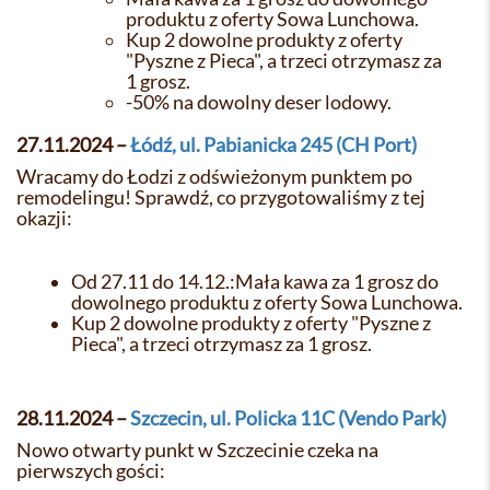
produktu z oferty Sowa Lunchowa.
Kup 2 dowolne produkty z oferty
"Pyszne z Pieca", a trzeci otrzymasz za
1 grosz.
-50% na dowolny deser lodowy.
27.11.2024
–
Łódź, ul. Pabianicka 245 (CH Port)
Wracamy do Łodzi z odświeżonym punktem po
remodelingu! Sprawdź, co przygotowaliśmy z tej
okazji:
Od 27.11 do 14.12.:Mała kawa za 1 grosz do
dowolnego produktu z oferty Sowa Lunchowa.
Kup 2 dowolne produkty z oferty "Pyszne z
Pieca", a trzeci otrzymasz za 1 grosz.
28.11.2024 –
Szczecin, ul. Policka 11C (Vendo Park)
Nowo otwarty punkt w Szczecinie czeka na
pierwszych gości: