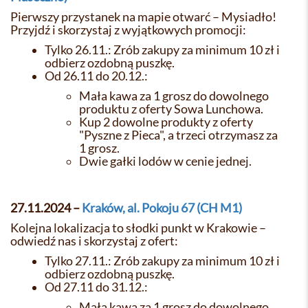
Pierwszy przystanek na mapie otwarć – Mysiadło!
Przyjdź i skorzystaj z wyjątkowych promocji:
Tylko 26.11.: Zrób zakupy za minimum 10 zł i
odbierz ozdobną puszkę.
Od 26.11 do 20.12.:
Mała kawa za 1 grosz do dowolnego
produktu z oferty Sowa Lunchowa.
Kup 2 dowolne produkty z oferty
"Pyszne z Pieca", a trzeci otrzymasz za
1 grosz.
Dwie gałki lodów w cenie jednej.
27.11.2024 –
Kraków, al. Pokoju 67 (CH M1)
Kolejna lokalizacja to słodki punkt w Krakowie –
odwiedź nas i skorzystaj z ofert:
Tylko 27.11.: Zrób zakupy za minimum 10 zł i
odbierz ozdobną puszkę.
Od 27.11 do 31.12.:
Mała kawa za 1 grosz do dowolnego