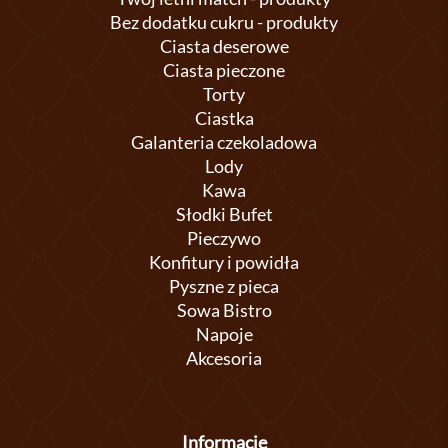
Bez dodatku cukru - produkty
Ciasta deserowe
Ciasta pieczone
Torty
Ciastka
Galanteria czekoladowa
Lody
Kawa
Słodki Bufet
Pieczywo
Konfitury i powidła
Pyszne z pieca
Sowa Bistro
Napoje
Akcesoria
Informacje