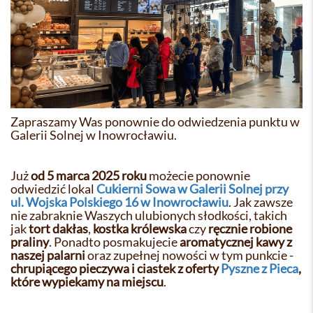
Zapraszamy Was ponownie do odwiedzenia punktu w
Galerii Solnej w Inowrocławiu.
Już
od 5 marca 2025 roku
możecie ponownie
odwiedzić lokal
Cukierni Sowa w Galerii Solnej przy
ul. Wojska Polskiego 16 w Inowrocławiu
. Jak zawsze
nie zabraknie Waszych ulubionych słodkości, takich
jak
tort dakłas
,
kostka królewska
czy
ręcznie robione
praliny
. Ponadto posmakujecie
aromatycznej kawy z
naszej palarni
oraz zupełnej nowości w tym punkcie -
chrupiącego pieczywa i ciastek z oferty
Pyszne z Pieca
,
które wypiekamy na miejscu
.