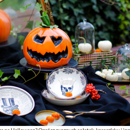
ezę na Halloween? Oprócz pysznych sałatek, koreczków i i