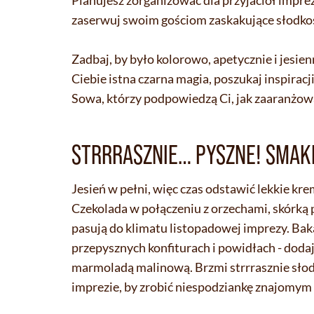
zaserwuj swoim gościom zaskakujące słodkoś
Zadbaj, by było kolorowo, apetycznie i jesie
Ciebie istna czarna magia, poszukaj inspirac
Sowa, którzy podpowiedzą Ci, jak zaaranżowa
STRRRASZNIE… PYSZNE! SMAKI
Jesień w pełni, więc czas odstawić lekkie 
Czekolada w połączeniu z orzechami, skórką
pasują do klimatu listopadowej imprezy. Baka
przepysznych konfiturach i powidłach - doda
marmoladą malinową. Brzmi strrrasznie słodko
imprezie, by zrobić niespodziankę znajomym 