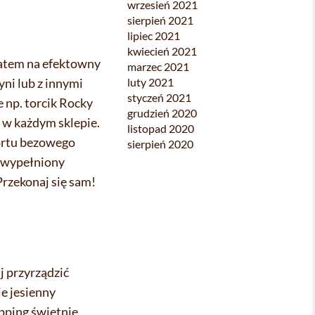
wrzesień 2021
sierpień 2021
lipiec 2021
kwiecień 2021
 zatem na efektowny
marzec 2021
yni lub z innymi
luty 2021
styczeń 2021
 np. torcik Rocky
grudzień 2020
 w każdym sklepie.
listopad 2020
tortu bezowego
sierpień 2020
o wypełniony
rzekonaj się sam!
j przyrządzić
e jesienny
pping świetnie