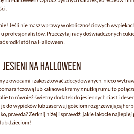
ci.
nnie! Jeśli nie masz wprawy w okolicznościowych wypiekach,
ji u profesjonalistów. Przeczytaj rady doświadczonych cuki
ć słodki stół na Halloween!
 JESIENI NA HALLOWEEN
kremy z owocami i zakosztować zdecydowanych, nieco wytr
 pomarańczową lub kakaowe kremy z nutką rumu to połączen
lie to również świetny dodatek do jesiennych ciast i dese
j je do wypieków lub zaserwuj gościom rozgrzewającą herba
, prawda? Zerknij niżej i sprawdź, jakie łakocie najlepiej
lub dzieciom!