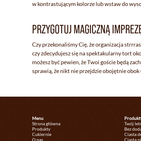
w kontrastującym kolorze lub wstaw do wyso
PRZYGOTUJ MAGICZNĄ IMPREZ
Czy przekonaliśmy Cię, że organizacja strrras
czy zdecydujesz się na spektakularny tort ok
możesz być pewien, że Twoi goście będą zac
sprawią, że nikt nie przejdzie obojętnie ob
Menu
Produkt
Strona główna
Twój let
Produkty
Bez doda
Cukiernie
Ciasta 
O nas
Ciasta p