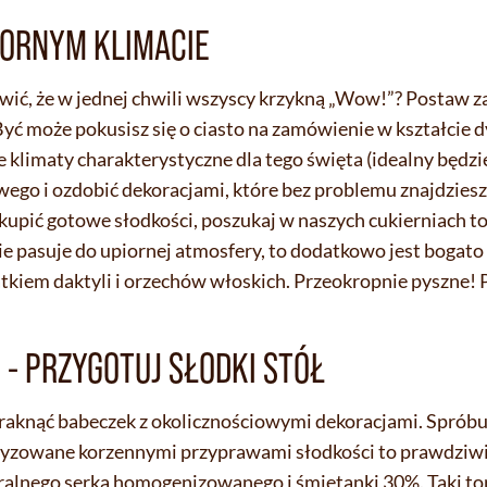
IORNYM KLIMACIE
rawić, że w jednej chwili wszyscy krzykną „Wow!”? Postaw
ć może pokusisz się o ciasto na zamówienie w kształcie d
limaty charakterystyczne dla tego święta (idealny będzie
ego i ozdobić dekoracjami, które bez problemu znajdziesz
i kupić gotowe słodkości, poszukaj w naszych cukierniach 
etnie pasuje do upiornej atmosfery, to dodatkowo jest bogat
kiem daktyli i orzechów włoskich. Przeokropnie pyszne! P
I - PRZYGOTUJ SŁODKI STÓŁ
raknąć babeczek z okolicznościowymi dekoracjami. Spróbu
yzowane korzennymi przyprawami słodkości to prawdziwi
ralnego serka homogenizowanego i śmietanki 30%. Taki to