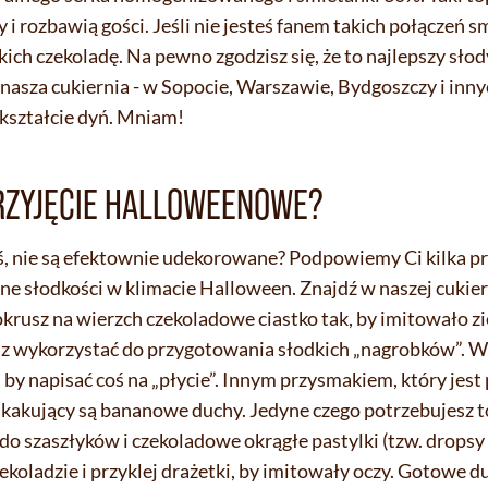
y i rozbawią gości. Jeśli nie jesteś fanem takich połączeń
ich czekoladę. Na pewno zgodzisz się, że to najlepszy słod
nasza cukiernia - w Sopocie, Warszawie, Bydgoszczy i inn
w kształcie dyń. Mniam!
RZYJĘCIE HALLOWEENOWE?
eś, nie są efektownie udekorowane? Podpowiemy Ci kilka pr
ne słodkości w klimacie Halloween. Znajdź w naszej cukie
rusz na wierzch czekoladowe ciastko tak, by imitowało zie
sz wykorzystać do przygotowania słodkich „nagrobków”. W
by napisać coś na „płycie”. Innym przysmakiem, który jest 
kakujący są bananowe duchy. Jedyne czego potrzebujesz t
do szaszłyków i czekoladowe okrągłe pastylki (tzw. dropsy 
ekoladzie i przyklej drażetki, by imitowały oczy. Gotowe d