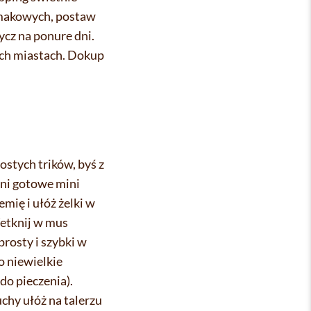
 smakowych, postaw
ycz na ponure dni.
ych miastach. Dokup
ostych trików, byś z
rni gotowe mini
mię i ułóż żelki w
etknij w mus
prosty i szybki w
o niewielkie
do pieczenia).
uchy ułóż na talerzu