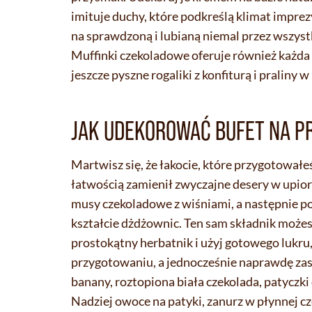
imituje duchy, które podkreślą klimat imprez
na sprawdzoną i lubianą niemal przez wszystk
Muffinki czekoladowe oferuje również każda 
jeszcze pyszne rogaliki z konfiturą i praliny 
JAK UDEKOROWAĆ BUFET NA P
Martwisz się, że łakocie, które przygotował
łatwością zamienił zwyczajne desery w upior
musy czekoladowe z wiśniami, a następnie pok
kształcie dżdżownic. Ten sam składnik może
prostokątny herbatnik i użyj gotowego lukru, 
przygotowaniu, a jednocześnie naprawdę zas
banany, roztopiona biała czekolada, patyczki 
Nadziej owoce na patyki, zanurz w płynnej cz