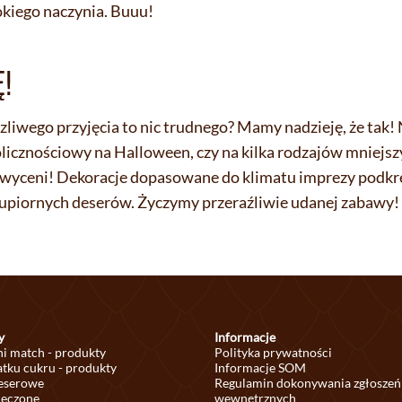
kiego naczynia. Buuu!
Ę!
zliwego przyjęcia to nic trudnego? Mamy nadzieję, że tak! 
olicznościowy na Halloween, czy na kilka rodzajów mniejsz
hwyceni! Dekoracje dopasowane do klimatu imprezy podkrę
ok upiornych deserów. Życzymy przeraźliwie udanej zabawy!
y
Informacje
ni match - produkty
Polityka prywatności
tku cukru - produkty
Informacje SOM
deserowe
Regulamin dokonywania zgłoszeń
ieczone
wewnętrznych