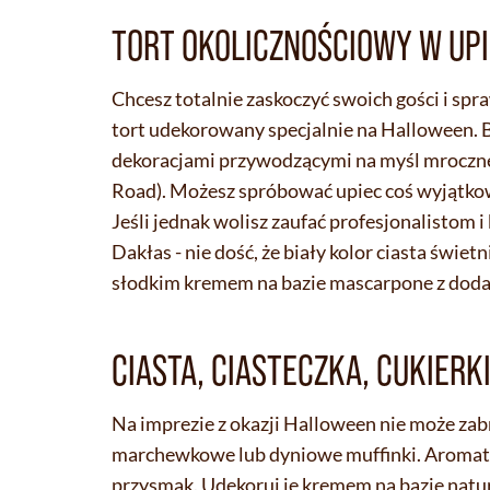
TORT OKOLICZNOŚCIOWY W UP
Chcesz totalnie zaskoczyć swoich gości i sp
tort udekorowany specjalnie na Halloween. By
dekoracjami przywodzącymi na myśl mroczne k
Road). Możesz spróbować upiec coś wyjątkow
Jeśli jednak wolisz zaufać profesjonalistom 
Dakłas - nie dość, że biały kolor ciasta świ
słodkim kremem na bazie mascarpone z dodat
CIASTA, CIASTECZKA, CUKIERK
Na imprezie z okazji Halloween nie może zab
marchewkowe lub dyniowe muffinki. Aromat
przysmak. Udekoruj je kremem na bazie natu