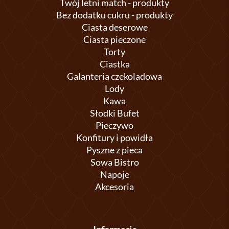
Twój letni match - produkty
Bez dodatku cukru - produkty
Ciasta deserowe
Ciasta pieczone
Torty
Ciastka
Galanteria czekoladowa
Lody
Kawa
Słodki Bufet
Pieczywo
Konfitury i powidła
Pyszne z pieca
Sowa Bistro
Napoje
Akcesoria