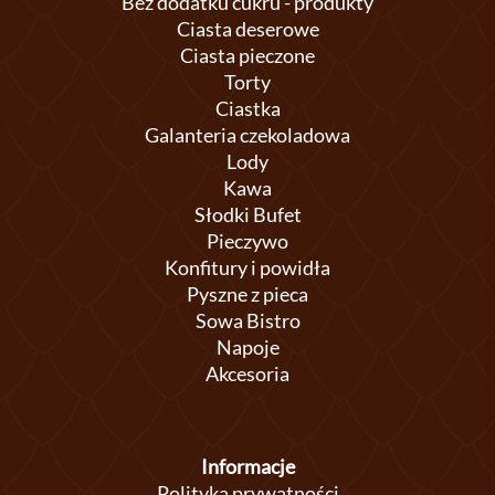
Bez dodatku cukru - produkty
Ciasta deserowe
Ciasta pieczone
Torty
Ciastka
Galanteria czekoladowa
Lody
Kawa
Słodki Bufet
Pieczywo
Konfitury i powidła
Pyszne z pieca
Sowa Bistro
Napoje
Akcesoria
Informacje
Polityka prywatności