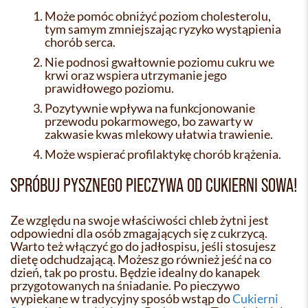
Może pomóc obniżyć poziom cholesterolu,
tym samym zmniejszając ryzyko wystąpienia
chorób serca.
Nie podnosi gwałtownie poziomu cukru we
krwi oraz wspiera utrzymanie jego
prawidłowego poziomu.
Pozytywnie wpływa na funkcjonowanie
przewodu pokarmowego, bo zawarty w
zakwasie kwas mlekowy ułatwia trawienie.
Może wspierać profilaktykę chorób krążenia.
SPRÓBUJ PYSZNEGO PIECZYWA OD CUKIERNI SOWA!
Ze względu na swoje właściwości chleb żytni jest
odpowiedni dla osób zmagających się z cukrzycą.
Warto też włączyć go do jadłospisu, jeśli stosujesz
dietę odchudzającą. Możesz go również jeść na co
dzień, tak po prostu. Będzie idealny do kanapek
przygotowanych na śniadanie. Po pieczywo
wypiekane w tradycyjny sposób wstąp do
Cukierni