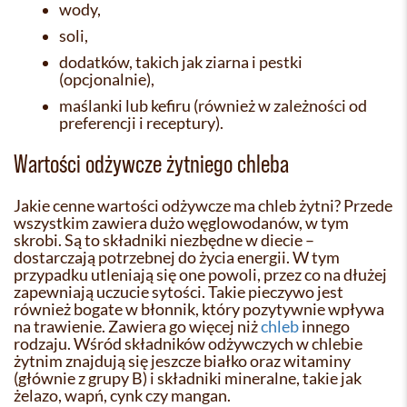
wody,
soli,
dodatków, takich jak ziarna i pestki
(opcjonalnie),
maślanki lub kefiru (również w zależności od
preferencji i receptury).
Wartości odżywcze żytniego chleba
Jakie cenne wartości odżywcze ma chleb żytni? Przede
wszystkim zawiera dużo węglowodanów, w tym
skrobi. Są to składniki niezbędne w diecie –
dostarczają potrzebnej do życia energii. W tym
przypadku utleniają się one powoli, przez co na dłużej
zapewniają uczucie sytości. Takie pieczywo jest
również bogate w błonnik, który pozytywnie wpływa
na trawienie. Zawiera go więcej niż
chleb
innego
rodzaju. Wśród składników odżywczych w chlebie
żytnim znajdują się jeszcze białko oraz witaminy
(głównie z grupy B) i składniki mineralne, takie jak
żelazo, wapń, cynk czy mangan.