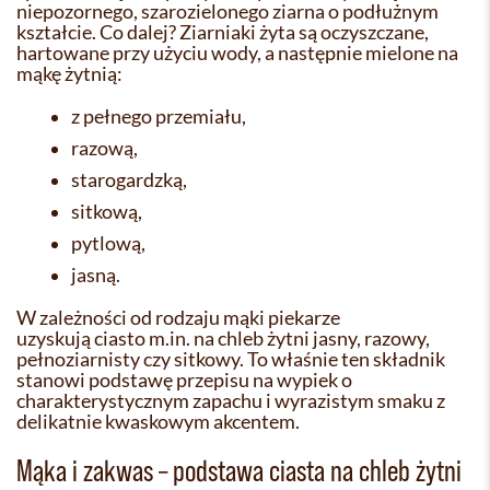
niepozornego, szarozielonego ziarna o podłużnym
kształcie. Co dalej? Ziarniaki żyta są oczyszczane,
hartowane przy użyciu wody, a następnie mielone na
mąkę żytnią:
z pełnego przemiału,
razową,
starogardzką,
sitkową,
pytlową,
jasną.
W zależności od rodzaju mąki piekarze
uzyskują ciasto m.in. na chleb żytni jasny, razowy,
pełnoziarnisty czy sitkowy. To właśnie ten składnik
stanowi podstawę przepisu na wypiek o
charakterystycznym zapachu i wyrazistym smaku z
delikatnie kwaskowym akcentem.
Mąka i zakwas – podstawa ciasta na chleb żytni