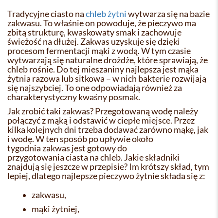
Tradycyjne ciasto na
chleb żytni
wytwarza się na bazie
zakwasu. To właśnie on powoduje, że pieczywo ma
zbitą strukturę, kwaskowaty smak i zachowuje
świeżość na dłużej. Zakwas uzyskuje się dzięki
procesom fermentacji mąki z wodą. W tym czasie
wytwarzają się naturalne drożdże, które sprawiają, że
chleb rośnie. Do tej mieszaniny najlepsza jest mąka
żytnia razowa lub sitkowa – w nich bakterie rozwijają
się najszybciej. To one odpowiadają również za
charakterystyczny kwaśny posmak.
Jak zrobić taki zakwas? Przegotowaną wodę należy
połączyć z mąką i odstawić w ciepłe miejsce. Przez
kilka kolejnych dni trzeba dodawać zarówno mąkę, jak
i wodę. W ten sposób po upływie około
tygodnia zakwas jest gotowy do
przygotowania ciasta na chleb. Jakie składniki
znajdują się jeszcze w przepisie? Im krótszy skład, tym
lepiej, dlatego najlepsze pieczywo żytnie składa się z:
zakwasu,
mąki żytniej,