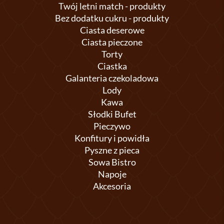
Twój letni match - produkty
Bez dodatku cukru - produkty
Ciasta deserowe
Ciasta pieczone
Torty
Ciastka
Galanteria czekoladowa
Lody
Kawa
Słodki Bufet
Pieczywo
Konfitury i powidła
Pyszne z pieca
Sowa Bistro
Napoje
Akcesoria