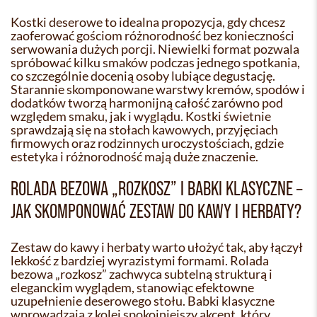
Kostki deserowe to idealna propozycja, gdy chcesz
zaoferować gościom różnorodność bez konieczności
serwowania dużych porcji. Niewielki format pozwala
spróbować kilku smaków podczas jednego spotkania,
co szczególnie docenią osoby lubiące degustację.
Starannie skomponowane warstwy kremów, spodów i
dodatków tworzą harmonijną całość zarówno pod
względem smaku, jak i wyglądu. Kostki świetnie
sprawdzają się na stołach kawowych, przyjęciach
firmowych oraz rodzinnych uroczystościach, gdzie
estetyka i różnorodność mają duże znaczenie.
ROLADA BEZOWA „ROZKOSZ” I BABKI KLASYCZNE –
JAK SKOMPONOWAĆ ZESTAW DO KAWY I HERBATY?
Zestaw do kawy i herbaty warto ułożyć tak, aby łączył
lekkość z bardziej wyrazistymi formami. Rolada
bezowa „rozkosz” zachwyca subtelną strukturą i
eleganckim wyglądem, stanowiąc efektowne
uzupełnienie deserowego stołu. Babki klasyczne
wprowadzają z kolei spokojniejszy akcent, który