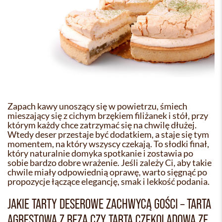
Zapach kawy unoszący się w powietrzu, śmiech
mieszający się z cichym brzękiem filiżanek i stół, przy
którym każdy chce zatrzymać się na chwilę dłużej.
Wtedy deser przestaje być dodatkiem, a staje się tym
momentem, na który wszyscy czekają. To słodki finał,
który naturalnie domyka spotkanie i zostawia po
sobie bardzo dobre wrażenie. Jeśli zależy Ci, aby takie
chwile miały odpowiednią oprawę, warto sięgnąć po
propozycje łączące elegancję, smak i lekkość podania.
JAKIE TARTY DESEROWE ZACHWYCĄ GOŚCI – TARTA
AGRESTOWA Z BEZĄ CZY TARTA CZEKOLADOWA ZE