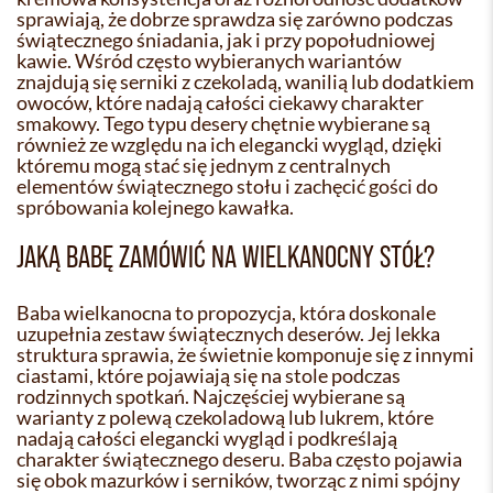
sprawiają, że dobrze sprawdza się zarówno podczas
świątecznego śniadania, jak i przy popołudniowej
kawie. Wśród często wybieranych wariantów
znajdują się serniki z czekoladą, wanilią lub dodatkiem
owoców, które nadają całości ciekawy charakter
smakowy. Tego typu desery chętnie wybierane są
również ze względu na ich elegancki wygląd, dzięki
któremu mogą stać się jednym z centralnych
elementów świątecznego stołu i zachęcić gości do
spróbowania kolejnego kawałka.
JAKĄ BABĘ ZAMÓWIĆ NA WIELKANOCNY STÓŁ?
Baba wielkanocna to propozycja, która doskonale
uzupełnia zestaw świątecznych deserów. Jej lekka
struktura sprawia, że świetnie komponuje się z innymi
ciastami, które pojawiają się na stole podczas
rodzinnych spotkań. Najczęściej wybierane są
warianty z polewą czekoladową lub lukrem, które
nadają całości elegancki wygląd i podkreślają
charakter świątecznego deseru. Baba często pojawia
się obok mazurków i serników, tworząc z nimi spójny