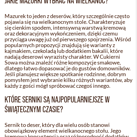
JAKIE MAZURKI WYBRAĆ NA WIELKANOC?
Mazurek to jeden z deserów, który szczególnie często
pojawia się na wielkanocnym stole. Charakteryzuje
się cienkim spodem, intensywną warstwą kremową
oraz dekoracyjnym wykończeniem, dzięki czemu
przyciąga uwagę już od pierwszego spojrzenia. Wśród
popularnych propozycji znajdują się warianty z
kajmakiem, czekoladą lub dodatkiem bakalii, które
nadają deserowi wyrazisty charakter. W Cukierni
Sowa można znaleźć różne kompozycje smakowe,
dlatego łatwo dopasować je do gustów domowników.
Jeśli planujesz większe spotkanie rodzinne, dobrym
pomysłem jest wybranie kilku różnych wariantów, aby
każdy z gości mógł spróbować czegoś innego.
KTÓRE SERNIKI SĄ NAJPOPULARNIEJSZE W
ŚWIĄTECZNYM CZASIE?
Sernik to deser, który dla wielu osób stanowi
obowiązkowy element wielkanocnego stołu. Jego
kremowa konsystencja oraz różnorodność dodatków