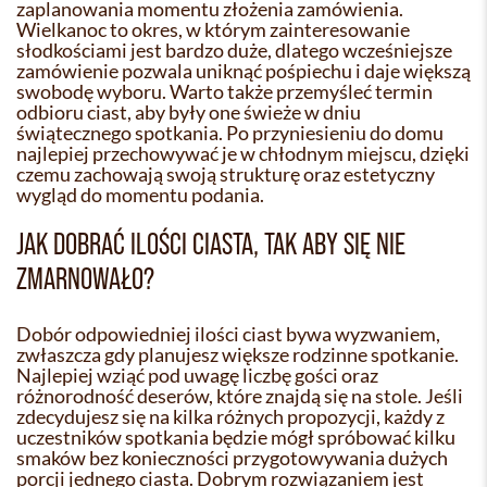
zaplanowania momentu złożenia zamówienia.
Wielkanoc to okres, w którym zainteresowanie
słodkościami jest bardzo duże, dlatego wcześniejsze
zamówienie pozwala uniknąć pośpiechu i daje większą
swobodę wyboru. Warto także przemyśleć termin
odbioru ciast, aby były one świeże w dniu
świątecznego spotkania. Po przyniesieniu do domu
najlepiej przechowywać je w chłodnym miejscu, dzięki
czemu zachowają swoją strukturę oraz estetyczny
wygląd do momentu podania.
JAK DOBRAĆ ILOŚCI CIASTA, TAK ABY SIĘ NIE
ZMARNOWAŁO?
Dobór odpowiedniej ilości ciast bywa wyzwaniem,
zwłaszcza gdy planujesz większe rodzinne spotkanie.
Najlepiej wziąć pod uwagę liczbę gości oraz
różnorodność deserów, które znajdą się na stole. Jeśli
zdecydujesz się na kilka różnych propozycji, każdy z
uczestników spotkania będzie mógł spróbować kilku
smaków bez konieczności przygotowywania dużych
porcji jednego ciasta. Dobrym rozwiązaniem jest