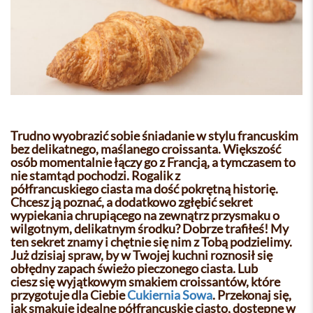
Trudno wyobrazić sobie śniadanie w stylu francuskim
bez delikatnego, maślanego croissanta. Większość
osób momentalnie łączy go z Francją, a tymczasem to
nie stamtąd pochodzi. Rogalik z
półfrancuskiego ciasta ma dość pokrętną historię.
Chcesz ją poznać, a dodatkowo zgłębić sekret
wypiekania chrupiącego na zewnątrz przysmaku o
wilgotnym, delikatnym środku? Dobrze trafiłeś! My
ten sekret znamy i chętnie się nim z Tobą podzielimy.
Już dzisiaj spraw, by w Twojej kuchni roznosił się
obłędny zapach świeżo pieczonego ciasta. Lub
ciesz się wyjątkowym smakiem croissantów, które
przygotuje dla Ciebie
Cukiernia Sowa
. Przekonaj się,
jak smakuje idealne półfrancuskie ciasto, dostępne w