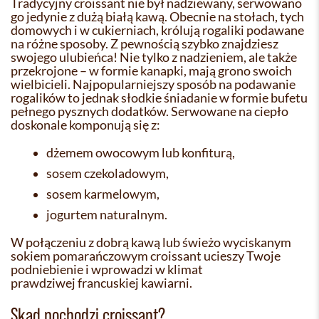
Tradycyjny croissant nie był nadziewany, serwowano
go jedynie z dużą białą kawą. Obecnie na stołach, tych
domowych i w cukierniach, królują rogaliki podawane
na różne sposoby. Z pewnością szybko znajdziesz
swojego ulubieńca! Nie tylko z nadzieniem, ale także
przekrojone – w formie kanapki, mają grono swoich
wielbicieli. Najpopularniejszy sposób na podawanie
rogalików to jednak słodkie śniadanie w formie bufetu
pełnego pysznych dodatków. Serwowane na ciepło
doskonale komponują się z:
dżemem owocowym lub konfiturą,
sosem czekoladowym,
sosem karmelowym,
jogurtem naturalnym.
W połączeniu z dobrą kawą lub świeżo wyciskanym
sokiem pomarańczowym croissant ucieszy Twoje
podniebienie i wprowadzi w klimat
prawdziwej francuskiej kawiarni.
Skąd pochodzi croissant?