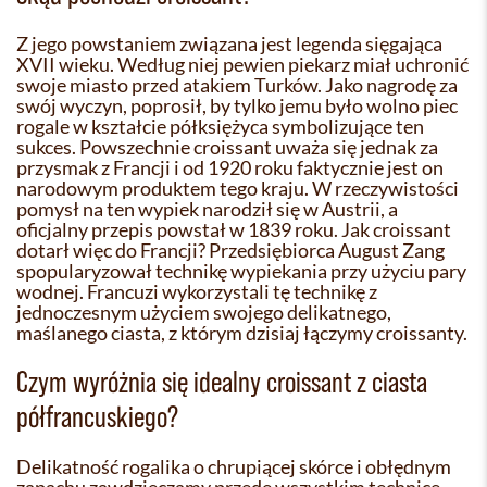
Z jego powstaniem związana jest legenda sięgająca
XVII wieku. Według niej pewien piekarz miał uchronić
swoje miasto przed atakiem Turków. Jako nagrodę za
swój wyczyn, poprosił, by tylko jemu było wolno piec
rogale w kształcie półksiężyca symbolizujące ten
sukces. Powszechnie croissant uważa się jednak za
przysmak z Francji i od 1920 roku faktycznie jest on
narodowym produktem tego kraju. W rzeczywistości
pomysł na ten wypiek narodził się w Austrii, a
oficjalny przepis powstał w 1839 roku. Jak croissant
dotarł więc do Francji? Przedsiębiorca August Zang
spopularyzował technikę wypiekania przy użyciu pary
wodnej. Francuzi wykorzystali tę technikę z
jednoczesnym użyciem swojego delikatnego,
maślanego ciasta, z którym dzisiaj łączymy croissanty.
Czym wyróżnia się idealny croissant z ciasta
półfrancuskiego?
Delikatność rogalika o chrupiącej skórce i obłędnym