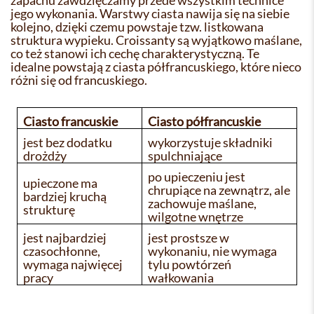
zapachu zawdzięczamy przede wszystkim technice
jego wykonania. Warstwy ciasta nawija się na siebie
kolejno, dzięki czemu powstaje tzw. listkowana
struktura wypieku. Croissanty są wyjątkowo maślane,
co też stanowi ich cechę charakterystyczną. Te
idealne powstają z ciasta półfrancuskiego, które nieco
różni się od francuskiego.
Ciasto francuskie
Ciasto półfrancuskie
jest bez dodatku
wykorzystuje składniki
drożdży
spulchniające
po upieczeniu jest
upieczone ma
chrupiące na zewnątrz, ale
bardziej kruchą
zachowuje maślane,
strukturę
wilgotne wnętrze
jest najbardziej
jest prostsze w
czasochłonne,
wykonaniu, nie wymaga
wymaga najwięcej
tylu powtórzeń
pracy
wałkowania