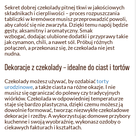
Sekret dobrej czekolady pitnej tkwi w jakościowych
składnikach i cierpliwości – proces rozpuszczania
tabliczki w kremówce musisz przeprowadzić powoli,
aby całość się nie zwarzyła. Dzięki temu napój będzie
gęsty, aksamitny i aromatyczny. Smak
wzbogać, dodając ulubione dodatki i przyprawy takie
jak cynamon, chili, a nawet sól. Próbuj różnych
połączeń, a przekonasz się, że czekolada nie jest
nudna.
Dekoracje z czekolady – idealne do ciast i tortów
Czekolady możesz używać, by ozdabiać
torty
urodzinowe
, a także ciasta na różne okazje. I nie
musisz się ograniczać do polewy czy tradycyjnych
wiórków. Czekolada w odpowiedniej temperaturze
staje się bardzo plastyczna, dzięki czemu możesz ją
dowolnie formować, tworząc niezwykłe czekoladowe
dekoracje i rzeźby. A wykorzystując domowe przybory
kuchenne i swoją wyobraźnię, wykonasz ozdoby o
ciekawych fakturach i kształtach.