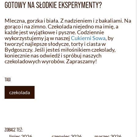
GOTOWY NA SŁODKIE EKSPERYMENTY?
Mleczna, gorzka i biała. Z nadzieniem i z bakaliami. Na
gorąco i na zimno. Czekolada niejedno ma imię, a
każde jest wyjątkowe i pyszne. Codziennie
wykorzystujemy ją w naszej
Cukierni Sowa
, by
tworzyć najlepsze słodycze, torty i ciasta w
Bydgoszczy. Jeśli jesteś miłośnikiem czekolady,
koniecznie nas odwiedź i spróbuj naszych
czekoladowych wyrobów. Zapraszamy!
TAGI
czekolada
ZOBACZ TEŻ:
lipiec 2026
czerwiec 2026
marzec 2026