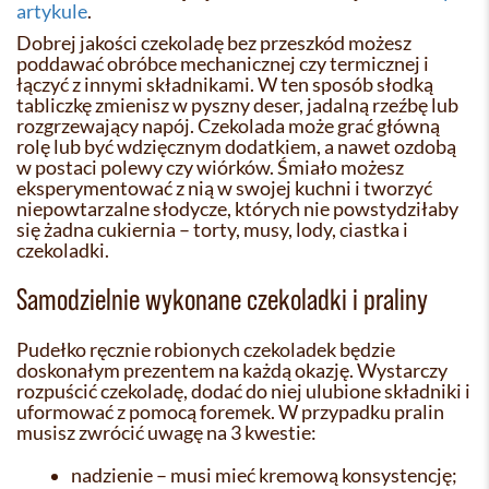
artykule
.
Dobrej jakości czekoladę bez przeszkód możesz
poddawać obróbce mechanicznej czy termicznej i
łączyć z innymi składnikami. W ten sposób słodką
tabliczkę zmienisz w pyszny deser, jadalną rzeźbę lub
rozgrzewający napój. Czekolada może grać główną
rolę lub być wdzięcznym dodatkiem, a nawet ozdobą
w postaci polewy czy wiórków. Śmiało możesz
eksperymentować z nią w swojej kuchni i tworzyć
niepowtarzalne słodycze, których nie powstydziłaby
się żadna cukiernia – torty, musy, lody, ciastka i
czekoladki.
Samodzielnie wykonane czekoladki i praliny
Pudełko ręcznie robionych czekoladek będzie
doskonałym prezentem na każdą okazję. Wystarczy
rozpuścić czekoladę, dodać do niej ulubione składniki i
uformować z pomocą foremek. W przypadku pralin
musisz zwrócić uwagę na 3 kwestie:
nadzienie – musi mieć kremową konsystencję;