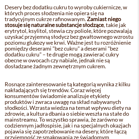
Desery bez dodatku cukru to wyroby cukiernicze, w
których proces słodzenia nie opiera się na
tradycyjnym cukrze rafinowanym.
Zamiast niego
stosuje się naturalne substancje słodzące
, takie jak
erytrytol, ksylitol, stewia czy poliole, które pozwalają
uzyskać przyjemną słodycz bez gwałtownego wzrostu
poziomu glukozy we krwi. Ważne jest tu rozróżnienie
pomiędzy deserami "bez cukru" a deserami "bez
dodatku cukru" – te drugie mogą zawierać cukry
obecne w owocach czy nabiale, jednak nie są
dosładzane żadnym zewnętrznym cukrem.
Rosnące zainteresowanie tą kategorią wynika z kilku
nakładających się trendów. Coraz więcej
konsumentów świadomie analizuje etykiety
produktów i zwraca uwagę na skład nabywanych
słodkości. Wzrasta wiedza na temat wpływu diety na
zdrowie, a kultura dbania o siebie weszła na stałe do
mainstreamu. To wszystko sprawia, że zarówno w
codziennym jadłospisie, jak i na specjalnych okazjach
pojawia się zapotrzebowanie na desery, które łączą
przyjemność ze smakowania ze świadomym