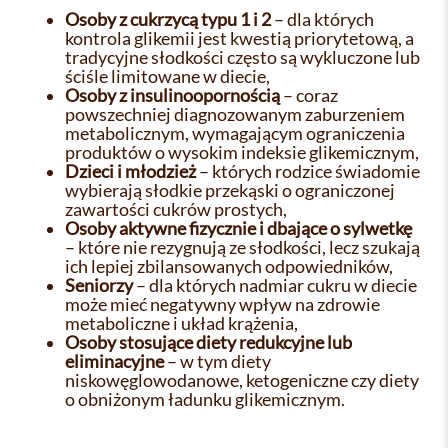
Osoby z cukrzycą typu 1 i 2
– dla których
kontrola glikemii jest kwestią priorytetową, a
tradycyjne słodkości często są wykluczone lub
ściśle limitowane w diecie,
Osoby z insulinoopornością
– coraz
powszechniej diagnozowanym zaburzeniem
metabolicznym, wymagającym ograniczenia
produktów o wysokim indeksie glikemicznym,
Dzieci i młodzież
– których rodzice świadomie
wybierają słodkie przekąski o ograniczonej
zawartości cukrów prostych,
Osoby aktywne fizycznie i dbające o sylwetkę
– które nie rezygnują ze słodkości, lecz szukają
ich lepiej zbilansowanych odpowiedników,
Seniorzy
– dla których nadmiar cukru w diecie
może mieć negatywny wpływ na zdrowie
metaboliczne i układ krążenia,
Osoby stosujące diety redukcyjne lub
eliminacyjne
– w tym diety
niskowęglowodanowe, ketogeniczne czy diety
o obniżonym ładunku glikemicznym.