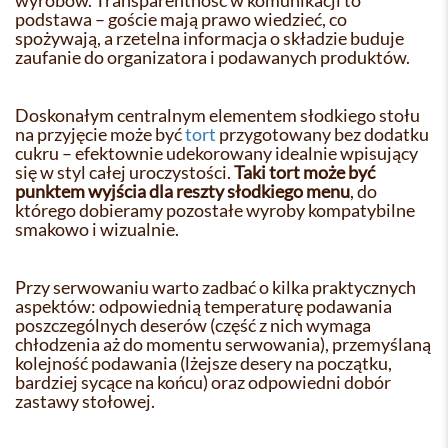
wyrobów. Transparentność w komunikacji to
podstawa – goście mają prawo wiedzieć, co
spożywają, a rzetelna informacja o składzie buduje
zaufanie do organizatora i podawanych produktów.
Doskonałym centralnym elementem słodkiego stołu
na przyjęcie może być
tort
przygotowany bez dodatku
cukru – efektownie udekorowany idealnie wpisujący
się w styl całej uroczystości.
Taki tort może być
punktem wyjścia dla reszty słodkiego menu
, do
którego dobieramy pozostałe wyroby kompatybilne
smakowo i wizualnie.
Przy serwowaniu warto zadbać o kilka praktycznych
aspektów: odpowiednią temperaturę podawania
poszczególnych deserów (część z nich wymaga
chłodzenia aż do momentu serwowania), przemyślaną
kolejność podawania (lżejsze desery na początku,
bardziej sycące na końcu) oraz odpowiedni dobór
zastawy stołowej.