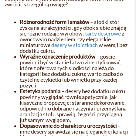
zwrócić szczególną uwagę?
Różnorodność form i smaków
– słodki stół
zyska na atrakcyjności, gdy obok siebie znajdą
się różne rodzaje wyrobów:
tarty deserowe
z
owocowym nadzieniem, czy eleganckie
miniaturowe
desery w słoiczkach
w wersji bez
dodatku cukru,
Wyraźne oznaczenie produktów
– goście
powinni być w stanie łatwo zidentyfikować,
które z oferowanych słodkości należą do
kategorii bez dodatku cukru; warto zadbać o
czytelne etykietki lub winietki przy każdej
pozycji,
Estetyka podania
– desery bez dodatku cukru
powinny wyglądać równie apetycznie, jak
klasyczne propozycje; staranne dekorowanie,
odpowiednio dobrane naczynia i przemyślana
aranżacja stołu sprawią, że gości przyciągną
już samym wyglądem,
Dopasowanie do charakteru uroczystości
–
inne desery sprawdzą się na eleganckiej kolacji