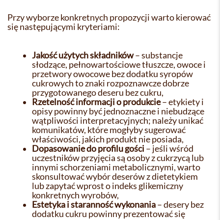
Przy wyborze konkretnych propozycji warto kierować
się następującymi kryteriami:
Jakość użytych składników
– substancje
słodzące, pełnowartościowe tłuszcze, owoce i
przetwory owocowe bez dodatku syropów
cukrowych to znaki rozpoznawcze dobrze
przygotowanego deseru bez cukru,
Rzetelność informacji o produkcie
– etykiety i
opisy powinny być jednoznaczne i niebudzące
wątpliwości interpretacyjnych; należy unikać
komunikatów, które mogłyby sugerować
właściwości, jakich produkt nie posiada,
Dopasowanie do profilu gości
– jeśli wśród
uczestników przyjęcia są osoby z cukrzycą lub
innymi schorzeniami metabolicznymi, warto
skonsultować wybór deserów z dietetykiem
lub zapytać wprost o indeks glikemiczny
konkretnych wyrobów,
Estetyka i staranność wykonania
– desery bez
dodatku cukru powinny prezentować się