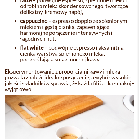
latte
– podwójne espresso, spienione mleko i
odrobina mleka skondensowanego, tworzące
delikatny, kremowy napój,
cappuccino
– espresso doppio ze spienionym
mlekiem i gęstą pianką, zapewniające
harmonijne połączenie intensywnych i
łagodnych nut,
flat white
– podwójne espresso i aksamitna,
cienka warstwa spienionego mleka,
podkreślająca smak mocnej kawy.
Eksperymentowanie z proporcjami kawy i mleka
pozwala znaleźć idealne połączenie, a wybór wysokiej
jakości składników sprawia, że każda filiżanka smakuje
wyjątkowo.