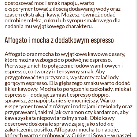
dostosować moc i smak napoju, warto
eksperymentować z ilością dodawanej wody oraz
czasem ekstrakcji kawy. Możesz również dodać
odrobinę mleka, cukru lub syropu smakowego dla
nadania mu wyjątkowego charakteru.
Affogato i mocha z dodatkowym espresso
Affogato oraz mocha to wyjątkowe kawowe desery,
które można wzbogacić o podwójne espresso.
Pierwszy z nich to połączenie lodów waniliowych i
espresso, co tworzy intensywny smak. Aby
przygotować ten przysmak, wystarczy zalać lody
gorącym espresso. Dla głębszego smaku warto dodać
likier kawowy. Mocha to połączenie czekolady, mleka i
espresso – dodając zamiast espresso doppio,
sprawisz, że napój stanie się mocniejszy. Warto
eksperymentować z różnymi rodzajami czekolady oraz
przyprawami, takimi jak cynamon czy kardamon, aby
kawa zyskała niepowtarzalny smak. Obie kawy
deserowe doskonale sprawdzą się jako słodkie
zakończenie posiłku. Affogato i mocha to napoje,
których warto spróbować w Cukierni Sowa – w naszej