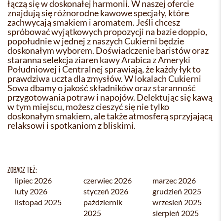
łączą się w doskonałej harmonii. W naszej ofercie
znajdują się różnorodne kawowe specjały, które
zachwycają smakiem i aromatem. Jeśli chcesz
spróbować wyjątkowych propozycji na bazie doppio,
popołudnie w jednej z naszych Cukierni będzie
doskonałym wyborem. Doświadczenie baristów oraz
staranna selekcja ziaren kawy Arabica z Ameryki
Południowej i Centralnej sprawiają, że każdy łyk to
prawdziwa uczta dla zmysłów. W lokalach Cukierni
Sowa dbamy o jakość składników oraz staranność
przygotowania potraw i napojów. Delektując się kawą
w tym miejscu, możesz cieszyć się nie tylko
doskonałym smakiem, ale także atmosferą sprzyjającą
relaksowi i spotkaniom z bliskimi.
ZOBACZ TEŻ:
lipiec 2026
czerwiec 2026
marzec 2026
luty 2026
styczeń 2026
grudzień 2025
listopad 2025
październik
wrzesień 2025
2025
sierpień 2025