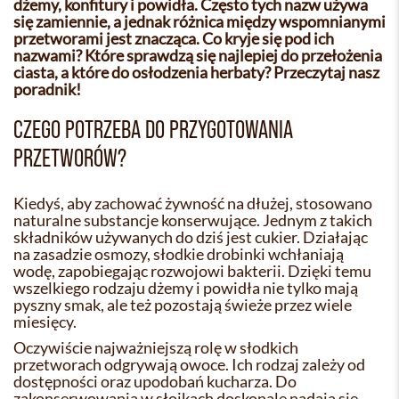
dżemy, konfitury i powidła. Często tych nazw używa
się zamiennie, a jednak różnica między wspomnianymi
przetworami jest znacząca. Co kryje się pod ich
nazwami? Które sprawdzą się najlepiej do przełożenia
ciasta, a które do osłodzenia herbaty? Przeczytaj nasz
poradnik!
CZEGO POTRZEBA DO PRZYGOTOWANIA
PRZETWORÓW?
Kiedyś, aby zachować żywność na dłużej, stosowano
naturalne substancje konserwujące. Jednym z takich
składników używanych do dziś jest cukier. Działając
na zasadzie osmozy, słodkie drobinki wchłaniają
wodę, zapobiegając rozwojowi bakterii. Dzięki temu
wszelkiego rodzaju dżemy i powidła nie tylko mają
pyszny smak, ale też pozostają świeże przez wiele
miesięcy.
Oczywiście najważniejszą rolę w słodkich
przetworach odgrywają owoce. Ich rodzaj zależy od
dostępności oraz upodobań kucharza. Do
zakonserwowania w słoikach doskonale nadają się