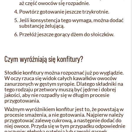
aż część owoców się rozpadnie.
Powtórz gotowanie jeszcze trzykrotnie.
Jeśli konsystencja tego wymaga, można dodać
substancję żelującą.
Przełóż jeszcze gorący dżem do słoiczków.
Czym wyróżniają się konfitury?
Słodkie konfitury można rozpoznać już po wyglądzie.
W oczy rzuca się widok całych kawałków owoców
zanurzonych w gęstym syropie. Dlatego składniki na
tego rodzaju przetwory muszą być jędrne i dobrej
jakości, aby nie rozpadły się w długim procesie
przygotowania.
Ważnym wyróżnikiem konfitur jest to, że powstają w
procesie smażenia, a nie gotowania. Najpierw należy
przygotować zalewę cukrową, a następnie dodać do
niej owoce. Przyda się w tym przypadku odpowiednie
naczynie: głęboka patelnia lub szeroki garnek.