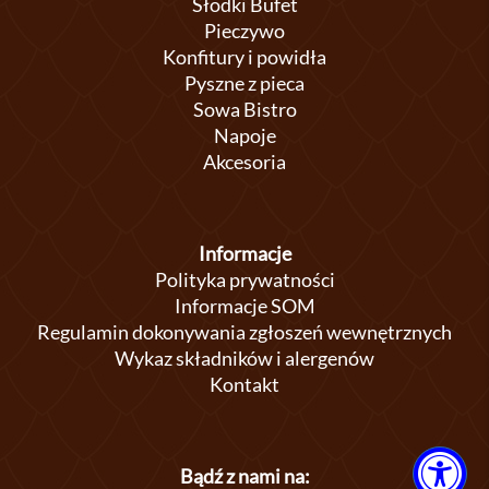
Słodki Bufet
Pieczywo
Konfitury i powidła
Pyszne z pieca
Sowa Bistro
Napoje
Akcesoria
Informacje
Polityka prywatności
Informacje SOM
Regulamin dokonywania zgłoszeń wewnętrznych
Wykaz składników i alergenów
Kontakt
Bądź z nami na: