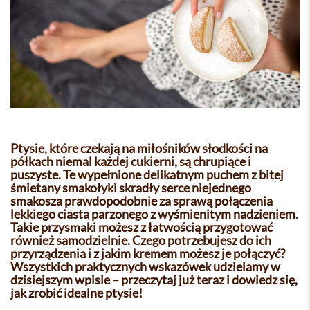
Ptysie, które czekają na miłośników słodkości na
półkach niemal każdej cukierni, są chrupiące i
puszyste. Te wypełnione delikatnym puchem z bitej
śmietany smakołyki skradły serce niejednego
smakosza prawdopodobnie za sprawą połączenia
lekkiego ciasta parzonego z wyśmienitym nadzieniem.
Takie przysmaki możesz z łatwością przygotować
również samodzielnie. Czego potrzebujesz do ich
przyrządzenia i z jakim kremem możesz je połączyć?
Wszystkich praktycznych wskazówek udzielamy w
dzisiejszym wpisie – przeczytaj już teraz i dowiedz się,
jak zrobić idealne ptysie!