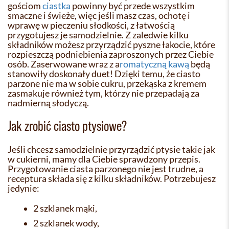
gościom
ciastka
powinny być przede wszystkim
smaczne i świeże, więc jeśli masz czas, ochotę i
wprawę w pieczeniu słodkości, z łatwością
przygotujesz je samodzielnie. Z zaledwie kilku
składników możesz przyrządzić pyszne łakocie, które
rozpieszczą podniebienia zaproszonych przez Ciebie
osób. Zaserwowane wraz z a
romatyczną kawą
będą
stanowiły doskonały duet! Dzięki temu, że ciasto
parzone nie ma w sobie cukru, przekąska z kremem
zasmakuje również tym, którzy nie przepadają za
nadmierną słodyczą.
Jak zrobić ciasto ptysiowe?
Jeśli chcesz samodzielnie przyrządzić ptysie takie jak
w cukierni, mamy dla Ciebie sprawdzony przepis.
Przygotowanie ciasta parzonego nie jest trudne, a
receptura składa się z kilku składników. Potrzebujesz
jedynie:
2 szklanek mąki,
2 szklanek wody,