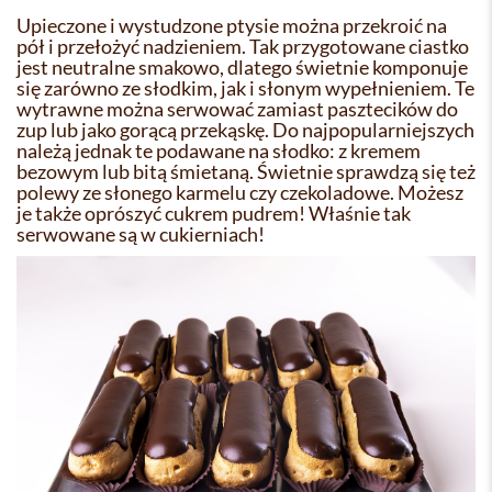
Upieczone i wystudzone ptysie można przekroić na
pół i przełożyć nadzieniem. Tak przygotowane ciastko
jest neutralne smakowo, dlatego świetnie komponuje
się zarówno ze słodkim, jak i słonym wypełnieniem. Te
wytrawne można serwować zamiast pasztecików do
zup lub jako gorącą przekąskę. Do najpopularniejszych
należą jednak te podawane na słodko: z kremem
bezowym lub bitą śmietaną. Świetnie sprawdzą się też
polewy ze słonego karmelu czy czekoladowe. Możesz
je także oprószyć cukrem pudrem! Właśnie tak
serwowane są w cukierniach!