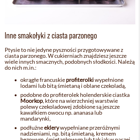
Inne smakołyki z ciasta parzonego
Ptysie to nie jedyne pyszności przygotowywane z
ciasta parzonego. W cukierniach znajdziesz jeszcze
wiele innych smacznych, podobnych słodkości. Należą
do nich m.in.:
okrągłe francuskie
profiterolki
wypełnione
lodami lub bitą śmietaną i oblane czekoladą,
podobne do profiterolek holenderskie ciastka
Moorkop
, które na wierzchniej warstwie
polewy czekoladowej zdobione są jeszcze
kawałkiem owocu np. ananasa lub
mandarynki,
podłużne
eklery
wypełniane przeróżnymi
nadzieniami, np. bitą śmietaną, kremem
bezowym, śmietankowym lub tak jak w naszej