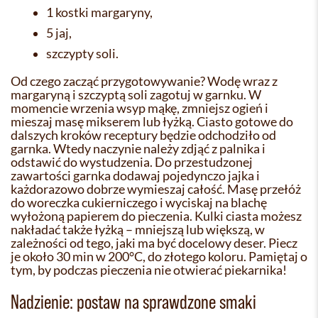
1 kostki margaryny,
5 jaj,
szczypty soli.
Od czego zacząć przygotowywanie? Wodę wraz z
margaryną i szczyptą soli zagotuj w garnku. W
momencie wrzenia wsyp mąkę, zmniejsz ogień i
mieszaj masę mikserem lub łyżką. Ciasto gotowe do
dalszych kroków receptury będzie odchodziło od
garnka. Wtedy naczynie należy zdjąć z palnika i
odstawić do wystudzenia. Do przestudzonej
zawartości garnka dodawaj pojedynczo jajka i
każdorazowo dobrze wymieszaj całość. Masę przełóż
do woreczka cukierniczego i wyciskaj na blachę
wyłożoną papierem do pieczenia. Kulki ciasta możesz
nakładać także łyżką – mniejszą lub większą, w
zależności od tego, jaki ma być docelowy deser. Piecz
je około 30 min w 200°C, do złotego koloru. Pamiętaj o
tym, by podczas pieczenia nie otwierać piekarnika!
Nadzienie: postaw na sprawdzone smaki