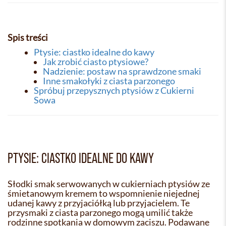
Spis treści
Ptysie: ciastko idealne do kawy
Jak zrobić ciasto ptysiowe?
Nadzienie: postaw na sprawdzone smaki
Inne smakołyki z ciasta parzonego
Spróbuj przepysznych ptysiów z Cukierni
Sowa
PTYSIE: CIASTKO IDEALNE DO KAWY
Słodki smak serwowanych w cukierniach ptysiów ze
śmietanowym kremem to wspomnienie niejednej
udanej kawy z przyjaciółką lub przyjacielem. Te
przysmaki z ciasta parzonego mogą umilić także
rodzinne spotkania w domowym zaciszu. Podawane