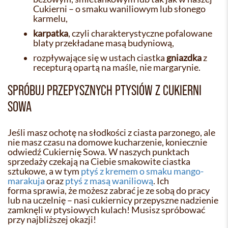
Cukierni – o smaku waniliowym lub słonego
karmelu,
karpatka
, czyli charakterystyczne pofalowane
blaty przekładane masą budyniową,
rozpływające się w ustach ciastka
gniazdka
z
recepturą opartą na maśle, nie margarynie.
SPRÓBUJ PRZEPYSZNYCH PTYSIÓW Z CUKIERNI
SOWA
Jeśli masz ochotę na słodkości z ciasta parzonego, ale
nie masz czasu na domowe kucharzenie, koniecznie
odwiedź Cukiernię Sowa. W naszych punktach
sprzedaży czekają na Ciebie smakowite ciastka
sztukowe, a w tym
ptyś z kremem o smaku mango-
marakuja
oraz
ptyś z masą waniliową
. Ich
forma sprawia, że możesz zabrać je ze sobą do pracy
lub na uczelnię – nasi cukiernicy przepyszne nadzienie
zamknęli w ptysiowych kulach! Musisz spróbować
przy najbliższej okazji!