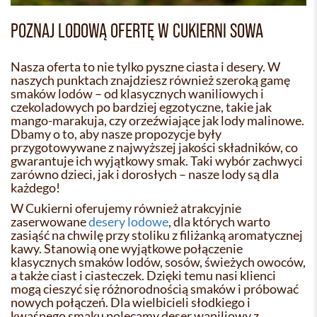
POZNAJ LODOWĄ OFERTĘ W CUKIERNI SOWA
Nasza oferta to nie tylko pyszne ciasta i desery. W
naszych punktach znajdziesz również szeroką gamę
smaków lodów – od klasycznych waniliowych i
czekoladowych po bardziej egzotyczne, takie jak
mango-marakuja, czy orzeźwiające jak lody malinowe.
Dbamy o to, aby nasze propozycje były
przygotowywane z najwyższej jakości składników, co
gwarantuje ich wyjątkowy smak. Taki wybór zachwyci
zarówno dzieci, jak i dorosłych – nasze lody są dla
każdego!
W Cukierni oferujemy również atrakcyjnie
zaserwowane
desery lodowe
, dla których warto
zasiąść na chwilę przy stoliku z filiżanką aromatycznej
kawy. Stanowią one wyjątkowe połączenie
klasycznych smaków lodów, sosów, świeżych owoców,
a także ciast i ciasteczek. Dzięki temu nasi klienci
mogą cieszyć się różnorodnością smaków i próbować
nowych połączeń. Dla wielbicieli słodkiego i
kwaśnego smaku polecamy deser waniliowy z