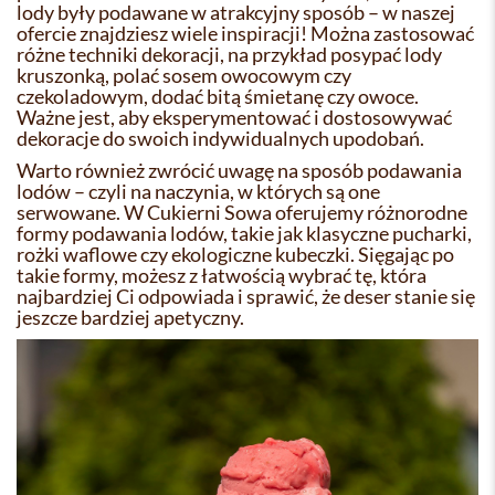
lody były podawane w atrakcyjny sposób – w naszej
ofercie znajdziesz wiele inspiracji! Można zastosować
różne techniki dekoracji, na przykład posypać lody
kruszonką, polać sosem owocowym czy
czekoladowym, dodać bitą śmietanę czy owoce.
Ważne jest, aby eksperymentować i dostosowywać
dekoracje do swoich indywidualnych upodobań.
Warto również zwrócić uwagę na sposób podawania
lodów – czyli na naczynia, w których są one
serwowane. W Cukierni Sowa oferujemy różnorodne
formy podawania lodów, takie jak klasyczne pucharki,
rożki waflowe czy ekologiczne kubeczki. Sięgając po
takie formy, możesz z łatwością wybrać tę, która
najbardziej Ci odpowiada i sprawić, że deser stanie się
jeszcze bardziej apetyczny.