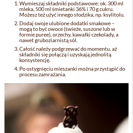
Wymieszaj składniki podstawowe: ok. 300 ml
mleka, 500 ml śmietanki 36% i 70 g cukru.
Możesz też użyć innego słodzika, np. ksylitolu.
Dodaj swoje ulubione dodatki smakowe –
mogą to być owoce (świeże, suszone lub w
formie puree), orzechy, kawałki czekolady, a
nawet gruboziarnistą sól.
Całość należy podgrzewać do momentu, aż
składniki się połączą i uzyskają jednolitą
konsystencję.
Po ostygnięciu mieszanki można przystąpić do
procesu zamrażania.