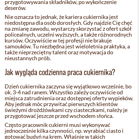
przygotowywania składników, po wykończenie
deserów.
Nie oznacza to jednak, że kariera cukiernika jest
niedostępna dla osób dorosłych. Gdy najdzie Cię chęć
na zmianę zawodu, wystarczy skorzystać z ofert szkół
policealnych, uczelni wyższych, a także różnorodnych
kursów. Oczywiście w tej profesji nie brakuje
samouków. Tu niezbędna jest wieloletnia praktyka, a
także nieprzeciętny talent oraz motywacja do
nieustannych prób.
Jak wygląda codzienna praca cukiernika?
Dzień cukiernika zaczyna się wyjątkowo wcześnie, bo
ok. 3-4 nad ranem. Wszystko zależy oczywiście od
miejsca zatrudnienia oraz dostępnej oferty wypieków.
Aby jednak móc przywitać pierwszych klientów
świeżymi drożdżówkami czy ciasteczkami, należy je
przygotować jeszcze przed wschodem słońca.
Często pracownik cukierni musi wykonywać
jednocześnie kilka czynności, np. wyrabiać ciasto i
gotować budyń na krem. Właśnie w takich