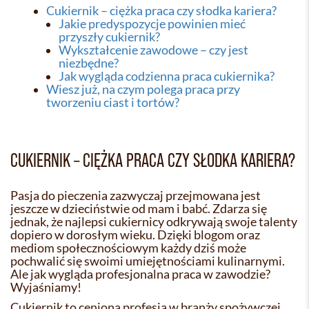
Cukiernik – ciężka praca czy słodka kariera?
Jakie predyspozycje powinien mieć
przyszły cukiernik?
Wykształcenie zawodowe – czy jest
niezbędne?
Jak wygląda codzienna praca cukiernika?
Wiesz już, na czym polega praca przy
tworzeniu ciast i tortów?
CUKIERNIK – CIĘŻKA PRACA CZY SŁODKA KARIERA?
Pasja do pieczenia zazwyczaj przejmowana jest
jeszcze w dzieciństwie od mam i babć. Zdarza się
jednak, że najlepsi cukiernicy odkrywają swoje talenty
dopiero w dorosłym wieku. Dzięki blogom oraz
mediom społecznościowym każdy dziś może
pochwalić się swoimi umiejętnościami kulinarnymi.
Ale jak wygląda profesjonalna praca w zawodzie?
Wyjaśniamy!
Cukiernik to ceniona profesja w branży spożywczej.