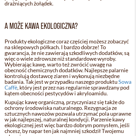
drażniących żołądek.
A MOŻE KAWA EKOLOGICZNA?
Produkty ekologiczne coraz częściej możesz zobaczyć
na sklepowych półkach. I bardzo dobrze! To
gwarancja, że nie zawierają szkodliwych dodatków, są
więc o wiele zdrowsze niż standardowe wyroby.
Wybierając kawę, warto też zwrócić uwagę na
obecność chemicznych dodatków. Najlepsze palarnie
kontrolują dostawcę ziaren i wykonują niezbędne
badania. Tak jest w przypadku naszego produktu
Sowa
Caffè
, który jest przez nas regularnie sprawdzany pod
kątem obecności pestycydów i akryloamidu.
Kupując kawę organiczną, przyczyniasz się także do
ochrony środowiska naturalnego. Rezygnacja ze
sztucznych nawozów pozwala utrzymać pola uprawne
w jak najlepszej, naturalnej kondycji. Parzenie kawy
ekologicznej jest więc bardzo dobrym pomysłem, jeśli
chcesz, by napar ten jak najmniej szkodził Twojemu