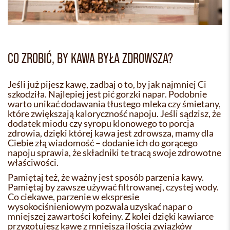
CO ZROBIĆ, BY KAWA BYŁA ZDROWSZA?
Jeśli już pijesz kawę, zadbaj o to, by jak najmniej Ci
szkodziła. Najlepiej jest pić gorzki napar. Podobnie
warto unikać dodawania tłustego mleka czy śmietany,
które zwiększają kaloryczność napoju. Jeśli sądzisz, że
dodatek miodu czy syropu klonowego to porcja
zdrowia, dzięki której kawa jest zdrowsza, mamy dla
Ciebie złą wiadomość – dodanie ich do gorącego
napoju sprawia, że składniki te tracą swoje zdrowotne
właściwości.
Pamiętaj też, że ważny jest sposób parzenia kawy.
Pamiętaj by zawsze używać filtrowanej, czystej wody.
Co ciekawe, parzenie w ekspresie
wysokociśnieniowym pozwala uzyskać napar o
mniejszej zawartości kofeiny. Z kolei dzięki kawiarce
przygotujesz kawę z mniejszą ilością związków