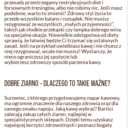
przesady przestrzegamy restrykcyjnych diet i
forsownych treningów, albo nie robimy nic. Jeśli masz
podobnie, warto to zmienić! Zdrowy styl życia to
przede wszystkim balans i rozsądek. Nie musisz
rezygnować ze wszystkich „małych przyjemności”,
takich jak słodkie przekąski czy lampka dobrego wina
na specjalne okazje. Niewielkie odstępstwa od diety
sprawią, że łatwiej będzie Ci trzymać się ustalonych
zasad. Jeśli na przykład uwielbiasz kawę i nie chcesz z
niej rezygnować, wcale nie musisz! Wystarczy, że
nieco ograniczysz jej spożycie lub
wybierzesz zdrowszy sposób parzenia kawy.
DOBRE ZIARNO – DLACZEGO TO TAKIE WAŻNE?
Surowiec, z którego przygotowujemy napar kawowy,
ma ogromne znaczenie dla naszego zdrowia oraz dla
samego smaku napoju. Jaką kawę wybrać? Bariści
zalecają zakup całych ziaren, najlepiej w
specjalistycznych sklepach. Dzięki temu uzyskasz
najwięcej korzyści zdrowotnych i poznasz bogaty