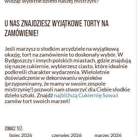
widząc wybitne dzieło naszej mistrzyni?
U NAS ZNAJDZIESZ WYJĄTKOWE TORTY NA
ZAMÓWIENIE!
Jeśli marzysz o słodkim arcydziele na wyjątkową
okazję, tort na zamówienie to doskonały wybór. W
Bydgoszczy i innych polskich miastach, gdzie znajdują
się nasze cukiernie, wybierzesz ciasto, które idealnie
podkreśli charakter wydarzenia. Wieloletnie
doświadczenie w dekorowaniu wypieków
(przypominamy, że mamy w swoim zespole
mistrzynię!) pozwoli nam stworzyć dla Ciebie słodkie
dzieło sztuki. Znajdź
najbliższą Cukiernię Sowa
i
zamów tort swoich marzeń!
ZOBACZ TEŻ:
lipiec 2026
czerwiec 2026
marzec 2026