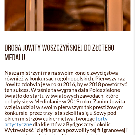
DROGA JOWITY WOSZCZYŃSKIEJ DO ZŁOTEGO
MEDALU
Nasza mistrzyni ma na swoim koncie zwycięstwa
również w konkursach ogólnopolskich. Pierwszy raz
Jowita zdobyła je w roku 2016, by w 2018 powtórzyć
ten sukces. Właśnie ta wygrana dała Polce zielone
światło do startu w światowych zawodach, które
odbyły się w Mediolanie w 2019 roku. Zanim Jowita
wzięła udział w swoim pierwszym tak prestiżowym
konkursie, przez trzy lata szkoliła się u Sowy pod
okiem mistrzów cukiernictwa, tworząc
torty
artystyczne
dla klientów z Bydgoszczy i okolic.
Wytrwałość i ciężka praca pozwoliły tej filigranowej i