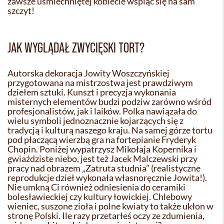
zawsze uśmiechniętej kobiecie wspiąć się na sam
szczyt!
JAK WYGLĄDAŁ ZWYCIĘSKI TORT?
Autorska dekoracja Jowity Woszczyńskiej
przygotowana na mistrzostwa jest prawdziwym
dziełem sztuki. Kunszt i precyzja wykonania
misternych elementów budzi podziw zarówno wśród
profesjonalistów, jak i laików. Polka nawiązała do
wielu symboli jednoznacznie kojarzących się z
tradycją i kulturą naszego kraju. Na samej górze tortu
pod płaczącą wierzbą gra na fortepianie Fryderyk
Chopin. Poniżej wypatrzysz Mikołaja Kopernika i
gwiaździste niebo, jest też Jacek Malczewski przy
pracy nad obrazem „Zatruta studnia” (realistyczne
reprodukcje dzieł wykonała własnoręcznie Jowita!).
Nie umkną Ci również odniesienia do ceramiki
bolesławieckiej czy kultury łowickiej. Chlebowy
wieniec, suszone zioła i polne kwiaty to także ukłon w
stronę Polski. Ile razy przetarłeś oczy ze zdumienia,