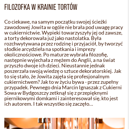
FILOZOFKA W KRAINIE TORTÓW
Co ciekawe, na samym początku swojej ścieżki
zawodowej Jowita w ogóle nie brała pod uwagę pracy
w cukiernictwie. Wypieki towarzyszyły jej od zawsze,
a torty dekorowała już jako nastolatka. Była
rozchwytywana przez rodzinę i przyjaciół, by tworzyć
słodkie arcydzieła na spotkania i imprezy
okolicznościowe. Po maturze wybrała filozofię,
następnie wyjechała z mężem do Anglii, a na świat
przyszło dwoje ich dzieci. Nieustannie jednak
poszerzała swoją wiedzę o sztuce dekoratorskiej. Jak
to się stało, że Jowita zajęła się profesjonalnym
cukiernictwem? Jak to w życiu bywa - przez zupełny
przypadek. Pewnego dnia Marcin Ignaszak z Cukierni
Sowa w Bydgoszczy zetknął się z przepięknymi
piernikowymi domkami i zainteresował się, kto jest
ich autorem. I tak wszystko się zaczęło…