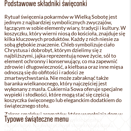
Podstawowe składniki święconki
Rytuał święcenia pokarmów w Wielką Sobotę jest
jednym z najbardziej symbolicznych zwyczajów,
łączącym w sobie elementy wiary, tradycji i kultury. W
koszyczku, który wierni niosą do kościoła, znajduje się
kilka kluczowych produktów. Każdy z nich niesie za
sobą głębokie znaczenie. Chleb symbolizuje ciało
Chrystusa i dobrobyt, którym dzielimy się z
najbliższymi, jajka reprezentują nowe życie, sól to
element ochronny i konserwujący, co ma zapewnić
zdrowie i długowieczność, a kiełbasa oraz inne mięsa
odnoszą się do obfitości i radości ze
zmartwychwstania. Nie może zabraknąć także
baranka wielkanocnego, który najczęściej jest
wykonany z masła. Cukiernia Sowa oferuje specjalne
wypieki i słodkości, które mogą stać się częścią
koszyczka święconego lub eleganckim dodatkiem do
świątecznego stołu.
Zakres smaków i aromatów, które wypełniają dom w
Typowe świąteczne menu
okresie Wielkanocy, jest niezwykle bogaty i
różnorodny. Na świątecznym stole królują dania,
które są mieszanką tradycyjnych obyczajów i