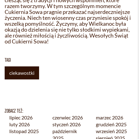
ciesząc się z tradycji i nowych wspomnień, które
razem tworzymy. W tym szczególnym momencie
Cukiernia Sowa pragnie przekazać najserdeczniejsze
życzenia. Niech ten wiosenny czas przyniesie spokój i
wszelką pomyślność. Życzymy, aby Wielkanoc była
okazją do dzielenia się nie tylko słodkimi wypiekami,
ale również miłością i życzliwością. Wesołych Świąt
od Cukierni Sowa!
TAGI
ciekawostki
ZOBACZ TEŻ:
lipiec 2026
czerwiec 2026
marzec 2026
luty 2026
styczeń 2026
grudzień 2025
listopad 2025
październik
wrzesień 2025
2025
sierpień 2025