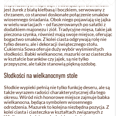
współczesnych inspiracji. Nieodłącznym elementem
jest żurek z białą kiełbasą i boczkiem, serwowany z
chrzanem, co stanowi doskonałe połączenie smaków
wiosennego śniadania. Obok niego pojawiają się jajka
w wielu wariacjach – od faszerowanych po sałatki z
dodatkiem majonezu i ziół. Tradycyjne mięsa, takie jak
pieczona szynka, również mają swoje miejsce, oferując
bogactwo smaków. Z kolei ciasta odgrywają rolę nie
tylko deseru, ale i dekoracji świątecznego stołu.
Cukiernia Sowa oferuje duży wybór wyśmienitych
słodkości. Babki wielkanocne, mazurki oraz ciasteczka
w kształcie baranków czy jajek, są nie tylko
przepyszne, ale także stanowią piękną ozdobę.
Słodkości na wielkanocnym stole
Słodkie wypieki pełnią nie tylko funkcję deseru, ale są
także wyrazem radości charakterystycznej dla tego
okresu. Wśród nich honorowe miejsce zajmuje babka
wielkanocna, będąca symbolem wiosennego
odrodzenia. Mazurek to kolejna niezbędna pozycja. Z
kolei ciasta i ciasteczka w kształtach związanych z