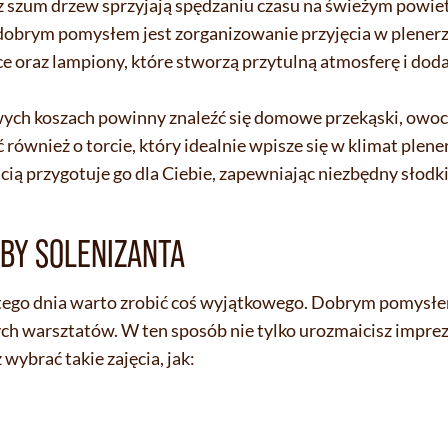
 szum drzew sprzyjają spędzaniu czasu na świeżym powietr
obrym pomysłem jest zorganizowanie przyjęcia w plenerze.
ce oraz lampiony, które stworzą przytulną atmosferę i dod
wych koszach powinny znaleźć się domowe przekąski, owoc
 również o torcie, który idealnie wpisze się w klimat ple
ią przygotuje go dla Ciebie, zapewniając niezbędny słodk
BY SOLENIZANTA
 tego dnia warto zrobić coś wyjątkowego. Dobrym pomysłe
wnych warsztatów. W ten sposób nie tylko urozmaicisz imprez
 wybrać takie zajęcia, jak: