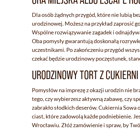
Dla osób żądnych przygód, które nie lubią b
urodzinowej. Możesz na przykład zaprosić goś
Wspólne rozwiązywanie zagadek i odnajdywan
Oba pomysły gwarantują doskonałą rozrywkę
uczestnikami. Po zakończeniu przygód wszyscy
czekać będzie urodzinowy poczęstunek, stano
URODZINOWY TORT Z CUKIERNI
Pomysłów na imprezę z okazji urodzin nie br
tego, czy wybierzesz aktywną zabawę, czy spo
zabrakło słodkich deserów. Cukiernia Sowa o
ciast, które zadowolą każde podniebienie. Je
Wrocławiu. Złóż zamówienie i spraw, by Twó