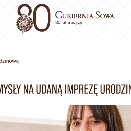
odzinową
MYSŁY NA UDANĄ IMPREZĘ URODZ