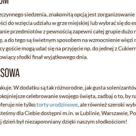
ezczynnego siedzenia, znakomitą opcją jest zorganizowani
ci do wzięcia udziału w grze miejskiej lub wybrać się do 
ie przedmiotów z pewnością zapewni całej grupie dużo r
, a do tego są świetnym sposobem na wzmocnienie więzi 
 goście mogą udać się na przyjęcie np. do jednej z Cukier
wiący słodki finał wyjątkowego dnia.
 SOWA
akuje. W dodatku są tak różnorodne, jak gusta solenizantó
kojniejsze celebrowanie swojego święta, zadbaj o to, by na
feruje nie tylko
torty urodzinowe
, ale również szeroki wy
steśmy dla Ciebie dostępni m.in. w Lublinie, Warszawie, P
j dzień był niezapomniany dzięki naszym słodkościom!