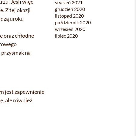
zu. Jeśli więc
styczeń 2021
grudzień 2020
 Z tej okazji
listopad 2020
adzą uroku
październik 2020
wrzesień 2020
e oraz chłodne
lipiec 2020
nerowego
i przysmak na
m jest zapewnienie
ę, ale również