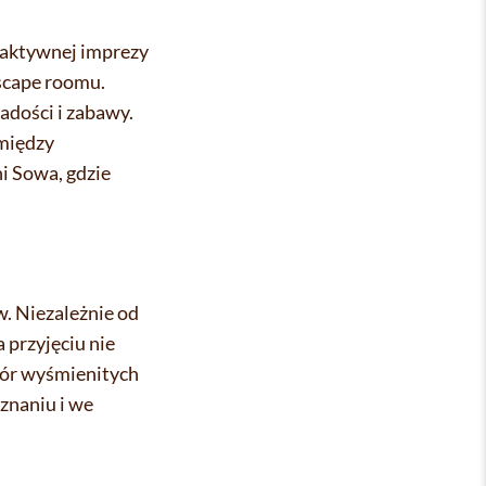
e aktywnej imprezy
escape roomu.
adości i zabawy.
między
ni Sowa, gdzie
w. Niezależnie od
 przyjęciu nie
bór wyśmienitych
oznaniu i we