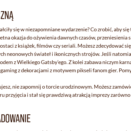
CZNĄ
ałciły się w niezapomniane wydarzenie? Co zrobić, aby się
tna okazja do ożywienia dawnych czasów, przeniesienia si
ostaci z książek, filmów czy seriali. Możesz zdecydować s
ych neonowych świateł i ikonicznych strojów. Jeśli natomia
 rodem z Wielkiego Gatsby’ego. Z kolei zabawa niczym kar
 gaming z dekoracjami z motywem pikseli fanom gier. Pomy
ydujesz, nie zapomnij o torcie urodzinowym. Możesz zamówi
u przyjęcia i stał się prawdziwą atrakcją imprezy zarów
ADOWANIE