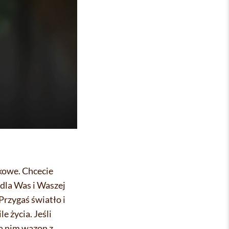
tkowe. Chcecie
 dla Was i Waszej
Przygaś światło i
 życia. Jeśli
a nim wazon z