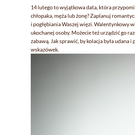
14 lutego to wyjątkowa data, która przypomin
chłopaka, męża lub żonę? Zaplanuj romantycz
i pogłębiania Waszej więzi. Walentynkowy w
ukochanej osoby. Możecie też urządzić go raz
zabawą. Jak sprawić, by kolacja była udana i
wskazówek.