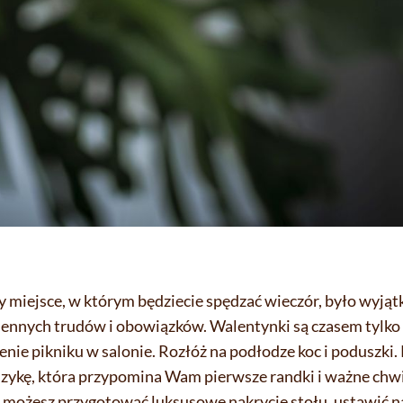
by miejsce, w którym będziecie spędzać wieczór, było wyją
ziennych trudów i obowiązków. Walentynki są czasem tylko
ie pikniku w salonie. Rozłóż na podłodze koc i poduszki. 
zykę, która przypomina Wam pierwsze randki i ważne chwile
, możesz przygotować luksusowe nakrycie stołu, ustawić n