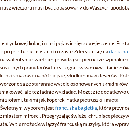
nariusz wieczoru musi być dopasowany do Waszych upodoba
walentynkowej kolacji musi pojawić się dobre jedzenie. Pos
e po prostu nie masz na to czasu? Zdecyduj się na
dania na
na walentynki świetnie sprawdzą się pierogi ze szpinakiem
 z suszonych pomidorów lub strogonow wołowy. Danie głó
 kubki smakowe na późniejsze, słodkie smaki deserów. Pot
 tworzone są ze starannie wyselekcjonowanych składników.
e smakować, ale też ładnie wyglądać. Możesz je dodatkowo
 ziołami, takimi jak koperek, natka pietruszki i mięta.
? Świetnym wyborem jest
francuska bagietka
, która przynos
 miastem miłości. Przegryzając świeże, chrupiące pieczyw
ata. W tle możecie włączyć francuską muzykę, która wpra