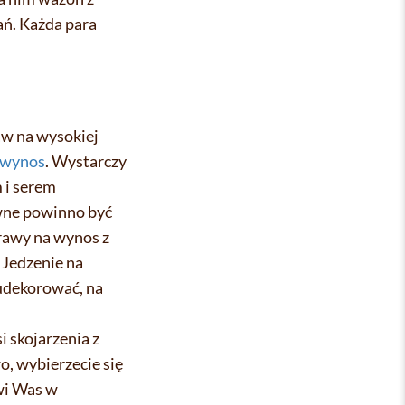
ń. Każda para
taw na wysokiej
 wynos
. Wystarczy
 i serem
wne powinno być
rawy na wynos z
 Jedzenie na
 udekorować, na
i skojarzenia z
o, wybierzecie się
wi Was w