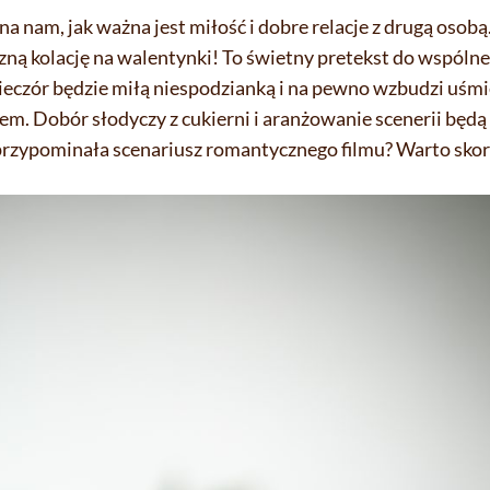
a nam, jak ważna jest miłość i dobre relacje z drugą osob
ną kolację na walentynki! To świetny pretekst do wspóln
ieczór będzie miłą niespodzianką i na pewno wzbudzi uśmi
em. Dobór słodyczy z cukierni i aranżowanie scenerii będ
 przypominała scenariusz romantycznego filmu? Warto skorz