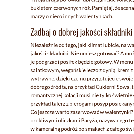
bukietem czerwonych róż. Pamiętaj, że sce
marzy o nieco innych walentynkach.
Zadbaj o dobrej jakości składniki
Niezależnie od tego, jaki klimat lubicie, na 
jakości składniki. Nie umiesz gotować? A moż
je podgrzać i posiłek będzie gotowy. W menu 
sałatkowym, wegańskie leczo z dynią, krem
wytrawne, dzięki czemu przygotujecie swoje
dobrego źródła, na przykład Cukierni Sowa,
romantycznej kolacji musi nie tylko świetni
przykład talerz z pierogami posyp posiekanymi
Co jeszcze warto zaserwować w walentynki
urokliwymi uliczkami Paryża, nazywanego też
w kameralną podróż po smakach z całego świ