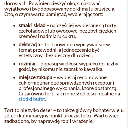
dorosłych. Powinien cieszyć oko, smakować
wyjątkowo i być dopasowany do klimatu przyjęcia.
Oto, o czym warto pamiętać, wybierając tort:
smak i skład
– najczęściej wybierane są torty
czekoladowe lub owocowe, bez zbyt ciężkich
kremów i nadmiaru cukru,
dekoracja
– tort powinien wpisywać się w
temat przewodni, a jednocześnie być
estetyczny i bezpieczny dla dzieci,
rozmiar
– dopasuj wielkość wypieku do liczby
gości, by nikomu nie zabrakło kawałka,
miejsce zakupu
– wybieraj renomowane
cukiernie znane ze sprawdzonych receptur i
profesjonalnego wykonania, które dostarczą
Ci zarówno tort, jak i inne słodkości idealne na
słodki bufet
.
Tort to nie tylko deser – to także główny bohater wielu
zdjęć i kulminacyjny punkt uroczystości. Warto więc
zadbać o to, by naprawdę robił wrażenie.