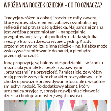
WRÓŻBA NA ROCZEK DZIECKA – CO TO OZNACZA?
Tradycja wróżenia z okazji roczku to miły zwyczaj,
który wprowadza element zabawy i symbolicznej
refleksji nad przyszłością dziecka. Najbardziej znana
jest wróżba z przedmiotami – na specjalnie
przygotowanej tacy lub podłodze układa się kilka
rzeczy, z których dziecko wybiera jedną. Każdy
przedmiot symbolizuje inną ścieżkę – np. książka może
wskazywać zamiłowanie do nauki, a pieniądze –
przedsiębiorczość.
Inną propozycją są balony-niespodzianki – w środku
można ukryć małe karteczki z zabawnymi
„prognozami” na przyszłość. Pamiętajcie, że wróżby
mają przede wszystkim charakter rozrywkowy – nie
chodzi o poważne przewidywanie losu, ale o wspólne
śmiechy i radość. To dodatkowy akcent, który
urozmaica przyjęcie, sprzyja rozwijaniu ciekawości
dziecka i buduje atmosferę wyjątkowości.