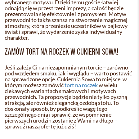
wybranego motywu. Dzięki temu goście łatwiej
odnajdą się w przestrzeni imprezy, a całość będzie
prezentowała się efektownie i z pomysłem. Motyw
przewodni to także szansa na stworzenie magicznej
atmosfery, która przeniesie uczestników w bajkowy
świat i sprawi, że wydarzenie zyska indywidualny
charakter.
ZAMÓW TORT NA ROCZEK W CUKIERNI SOWA!
Jeśli zależy Ci na niezapomnianym torcie – zarówno
pod względem smaku, jak i wyglądu – warto postawić
na sprawdzone opcje. Cukiernia Sowa to miejsce, w
którym możesz zamówić
tort na roczek
w wielu
ciekawych wariantach smakowych i motywach
przewodnich. Ta propozycje będzie nie tylko pyszną
atrakcją, ale również elegancką ozdobą stołu. To
doskonały sposób, by podkreślić wagę tego
szczególnego dnia i sprawić, że wspomnienie
pierwszych urodzin zostanie z Wami na długo –
sprawdź naszą ofertę już dziś!