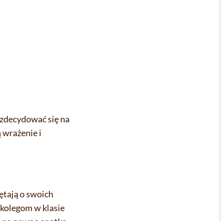
 zdecydować się na
 wrażenie i
ętają o swoich
 kolegom w klasie