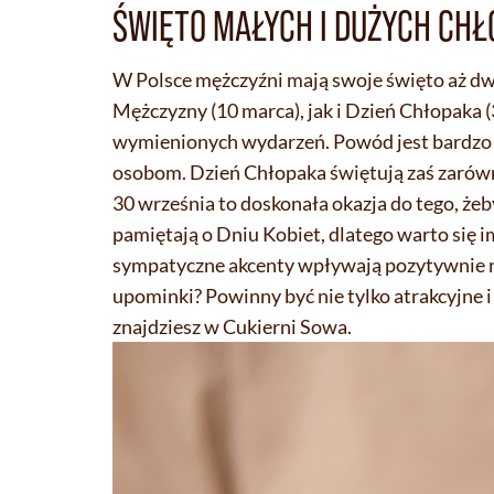
ŚWIĘTO MAŁYCH I DUŻYCH CH
W Polsce mężczyźni mają swoje święto aż dw
Mężczyzny (10 marca), jak i Dzień Chłopaka (
wymienionych wydarzeń. Powód jest bardzo 
osobom. Dzień Chłopaka świętują zaś zarówno 
30 września to doskonała okazja do tego, ż
pamiętają o Dniu Kobiet, dlatego warto się i
sympatyczne akcenty wpływają pozytywnie na 
upominki? Powinny być nie tylko atrakcyjne i e
znajdziesz w Cukierni Sowa.