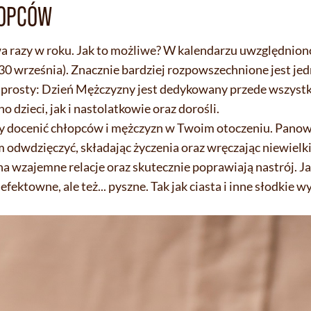
ŁOPCÓW
a razy w roku. Jak to możliwe? W kalendarzu uwzględnio
30 września). Znacznie bardziej rozpowszechnione jest jed
prosty: Dzień Mężczyzny jest dedykowany przede wszyst
dzieci, jak i nastolatkowie oraz dorośli.
eby docenić chłopców i mężczyzn w Twoim otoczeniu. Panow
m odwdzięczyć, składając życzenia oraz wręczając niewielki
wzajemne relacje oraz skutecznie poprawiają nastrój. Jak
fektowne, ale też... pyszne. Tak jak ciasta i inne słodkie wy