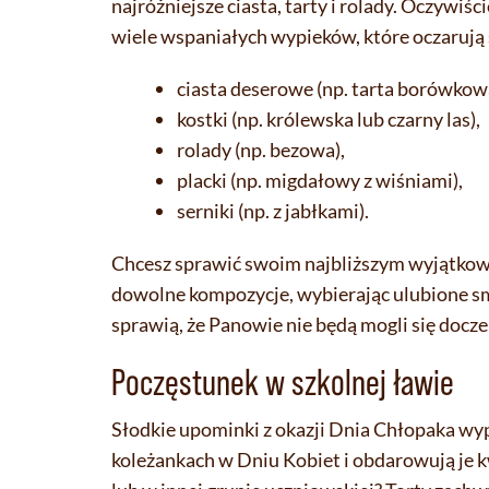
najróżniejsze ciasta, tarty i rolady. Oczywiś
wiele wspaniałych wypieków, które oczaruj
ciasta deserowe (np. tarta borówkow
kostki (np. królewska lub czarny las),
rolady (np. bezowa),
placki (np. migdałowy z wiśniami),
serniki (np. z jabłkami).
Chcesz sprawić swoim najbliższym wyjątkową
dowolne kompozycje, wybierając ulubione sma
sprawią, że Panowie nie będą mogli się docz
Poczęstunek w szkolnej ławie
Słodkie upominki z okazji Dnia Chłopaka wyp
koleżankach w Dniu Kobiet i obdarowują je 