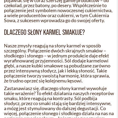
pojawiać się w coraz szerszej gamie produktów – od
czekolad, przez batony, po desery. Współcześnie to
połączenie jest symbolem nowoczesnej cukiernictwa,
a wiele producentów oraz cukierni, w tym Cukiernia
Sowa, z sukcesem wprowadza go do swojej oferty.
DLACZEGO SŁONY KARMEL SMAKUJE?
Nasze zmysły reagują na słony karmel w sposób
szczególny. Połączenie dwóch skrajnych smaków –
słodkiego i słonego – w jednym produkcie daje efekt
wyrafinowanej przyjemności. Sól dodaje karmelowi
głębi, a nasze kubki smakowe są pobudzane zarówno
przez intensywną słodycz, jak i lekką słoność. Takie
połączenie tworzy swoistą harmonię, która sprawia,
że trudno oprzeć się kolejnemu kęsowi.
Zastanawiasz się, dlaczego słony karmel wywołuje
takie wrażenie? To efekt działania naszych receptorów
smaku, które reagują na kontrasty. Sól podbija
słodycz, przez co smaki stają się bardziej intensywne,
a mózg jest stymulowany do dalszej degustacji. Co
więcej, połączenie słonego i słodkiego działa na nas na