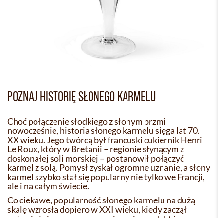
POZNAJ HISTORIĘ SŁONEGO KARMELU
Choć połączenie słodkiego z słonym brzmi
nowocześnie, historia słonego karmelu sięga lat 70.
XX wieku. Jego twórcą był francuski cukiernik Henri
Le Roux, który w Bretanii – regionie słynącym z
doskonałej soli morskiej – postanowił połączyć
karmel z solą. Pomysł zyskał ogromne uznanie, a słony
karmel szybko stał się popularny nie tylko we Francji,
ale i na całym świecie.
Co ciekawe, popularność słonego karmelu na dużą
skalę wzrosła dopiero w XXI wieku, kiedy zaczął