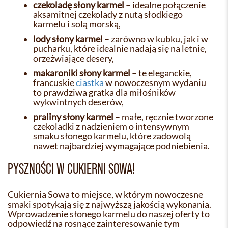
czekoladę słony karmel
– idealne połączenie
aksamitnej czekolady z nutą słodkiego
karmelu i solą morską,
lody słony karmel
– zarówno w kubku, jak i w
pucharku, które idealnie nadają się na letnie,
orzeźwiające desery,
makaroniki słony karmel
– te eleganckie,
francuskie
ciastka
w nowoczesnym wydaniu
to prawdziwa gratka dla miłośników
wykwintnych deserów,
praliny słony karmel
– małe, ręcznie tworzone
czekoladki z nadzieniem o intensywnym
smaku słonego karmelu, które zadowolą
nawet najbardziej wymagające podniebienia.
PYSZNOŚCI W CUKIERNI SOWA!
Cukiernia Sowa to miejsce, w którym nowoczesne
smaki spotykają się z najwyższą jakością wykonania.
Wprowadzenie słonego karmelu do naszej oferty to
odpowiedź na rosnące zainteresowanie tym