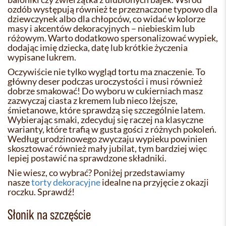
ozdób występują również te przeznaczone typowo dla
dziewczynek albo dla chłopców, co widać w kolorze
masy i akcentów dekoracyjnych – niebieskim lub
różowym. Warto dodatkowo spersonalizować wypiek,
dodając imię dziecka, datę lub krótkie życzenia
wypisane lukrem.
Oczywiście nie tylko wygląd tortu ma znaczenie. To
główny deser podczas uroczystości i musi również
dobrze smakować! Do wyboru w cukierniach masz
zazwyczaj ciasta z kremem lub nieco lżejsze,
śmietanowe, które sprawdzą się szczególnie latem.
Wybierając smaki, zdecyduj się raczej na klasyczne
warianty, które trafią w gusta gości z różnych pokoleń.
Według urodzinowego zwyczaju wypieku powinien
skosztować również mały jubilat, tym bardziej więc
lepiej postawić na sprawdzone składniki.
Nie wiesz, co wybrać? Poniżej przedstawiamy
nasze
torty dekoracyjne
idealne na przyjęcie z okazji
roczku. Sprawdź!
Słonik na szczęście