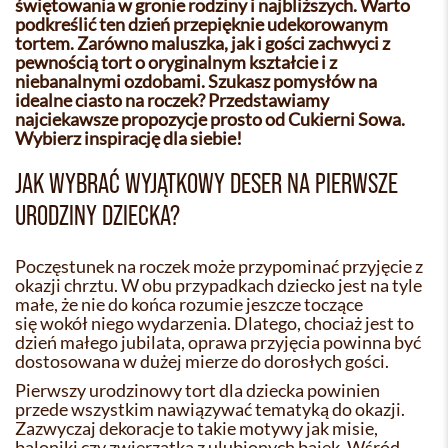
świętowania w gronie rodziny i najbliższych. Warto
podkreślić ten dzień przepięknie udekorowanym
tortem. Zarówno maluszka, jak i gości zachwyci z
pewnością tort o oryginalnym kształcie i z
niebanalnymi ozdobami. Szukasz pomysłów na
idealne ciasto na roczek? Przedstawiamy
najciekawsze propozycje prosto od Cukierni Sowa.
Wybierz inspirację dla siebie!
JAK WYBRAĆ WYJĄTKOWY DESER NA PIERWSZE
URODZINY DZIECKA?
Poczęstunek na roczek może przypominać przyjęcie z
okazji chrztu. W obu przypadkach dziecko jest na tyle
małe, że nie do końca rozumie jeszcze toczące
się wokół niego wydarzenia. Dlatego, chociaż jest to
dzień małego jubilata, oprawa przyjęcia powinna być
dostosowana w dużej mierze do dorosłych gości.
Pierwszy urodzinowy tort dla dziecka powinien
przede wszystkim nawiązywać tematyką do okazji.
Zazwyczaj dekoracje to takie motywy jak misie,
baloniki czy zwierzątka z ulubionych bajek. Wśród