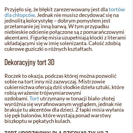
Przyjęło się, że błękit zarezerwowany jest dla
tortów
dla chłopców
. Jednak nie musisz decydować się na
jednolitą kolorystykę – dobrym pomysłem jest
przełamanie jej inną barwą. W tym przypadku
niebieskie odcienie połączone są z pomarańczowymi
akcentami. Figurkę misia uzupełniają klocki z literami
układającymi się w imię solenizanta. Całość zdobią
cukrowe guziczki o różnych kształtach.
Dekoracyjny tort 3D
Roczek to okazja, podczas której można pozwolić
sobie na tort inny niż zazwyczaj. Mistrzowie
cukiernictwa oferują dziś słodkie dzieła sztuki, które
robią wrażenie trójwymiarowymi
ozdobami.
Tort
utrzymany w tonacji biało-złotej
wyróżnia się wyrafinowanym wyglądem, jednak nie
brakuje tu akcentów dla dzieci. Z łapki misia wyłania
się pęk balonów, które wystają ponad warstwy
biszkoptu w pękatych kulach.