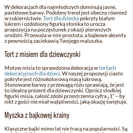
W dekoracjach dla najmłodszych dominują jasne,
pastelowe barwy. Podobny trend jest obecny również
w cukiernictwie.
Tort dla dziecka
pokryty białym
lukrem i ozdobiony figurką słonika to urocza
propozycja na poczęstunek z okazji pierwszych
urodzin. Przeważa w nim prostota, a bajkowe akcenty
z pewnością zaciekawią Twojego maluszka.
Tort z misiem dla dziewczynki
Motyw misia to sprawdzona dekoracja w
tortach
dekoracyjnych dla dzieci
. W naszej propozycji ciasto
pokryte jest różnokolorową masą lukrową.
Stonowane barwy z przewagą różu sprawiają, że jest
to idealny prezent dla dziewczynki. Oprócz słodkiej
figurki misia, całość zdobi przestrzenna cyfra „1” – by
nikt z gości nie miał wątpliwości, jaką okazję świętuje.
Myszka z bajkowej krainy
Klasyczne bajki mimo lat nie tracą na popularności. Są