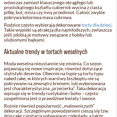
wówczas zamiast klasycznego okrągłego lub
prostokątnego kształtu cukiernik wycina z ciasta
piłkę, but, misia czy inny przedmiot. Całość zwykle
pokrywa kolorowa masa cukrowa.
Rodzice często wybierają dekorowane
torty dla dzieci
.
Takie wypieki są atrakcją dla najmłodszych, zwłaszcza
jeśli zdobią je motywy związane z hobby lub
ulubionymi bajkami.
Aktualne trendy w tortach weselnych
Moda weselna nieustannie się zmienia. Co sezon
pojawiają się nowe inspiracje, również dotyczące
stylistyki deserów. Obecnie na topie są torty typu
naked cake, w których warstwy biszkoptu nie są
pokrywane na zewnątrz kremem, lub wykonywana
jest charakterystyczna „przecierka”. Taka dekoracja
wpisuje się w trendy rustykalne i boho – często
uzupełniona jest o prawdziwe kwiaty i owoce.
Rośnie również popularność „malowniczych”
dekoracji. Szczególnym powodzeniem cieszą się tzw.
drip cake z imitacją spływającej czekolady, a także