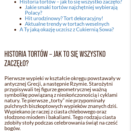
Historia tortów – jak to się wszystko zaczęło?
Jakie smaki tortów najchętniej wybierają
Polacy?
Hit urodzinowy? Tort dekoracyjny!
Aktualne trendy w tortach weselnych
A Ty jaką okazję uczcisz z Cukiernią Sowa?
HISTORIA TORTÓW – JAK TO SIĘ WSZYSTKO
ZACZĘŁO?
Pierwsze wypieki w kształcie okręgu powstawały w
antycznej Grecji, a następnie Rzymie. Starożytni
przypisywali tej figurze geometrycznej ważną
symbolikę powiązaną z nieskończonością i cyklami
natury. Te pierwsze „torty” nie przypominały
pulchnych biszkoptowych wypieków znanych dziś.
Wypiekano je raczej z ciasta chlebowego oraz
słodzono miodem i bakaliami. Tego rodzaju ciasta
zdobiły stoły podczas celebrowania świąt na cześć
bogów.