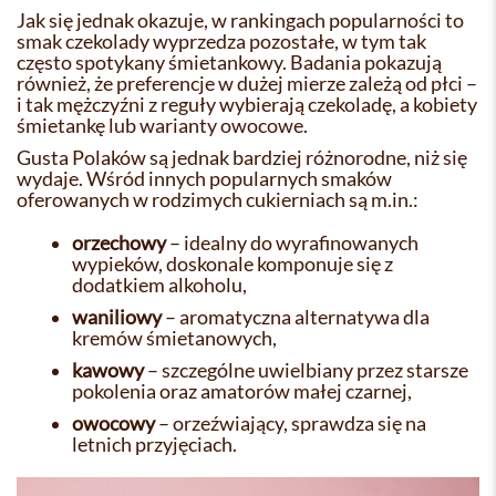
Jak się jednak okazuje, w rankingach popularności to
smak czekolady wyprzedza pozostałe, w tym tak
często spotykany śmietankowy. Badania pokazują
również, że preferencje w dużej mierze zależą od płci –
i tak mężczyźni z reguły wybierają czekoladę, a kobiety
śmietankę lub warianty owocowe.
Gusta Polaków są jednak bardziej różnorodne, niż się
wydaje. Wśród innych popularnych smaków
oferowanych w rodzimych cukierniach są m.in.:
orzechowy
– idealny do wyrafinowanych
wypieków, doskonale komponuje się z
dodatkiem alkoholu,
waniliowy
– aromatyczna alternatywa dla
kremów śmietanowych,
kawowy
– szczególne uwielbiany przez starsze
pokolenia oraz amatorów małej czarnej,
owocowy
– orzeźwiający, sprawdza się na
letnich przyjęciach.