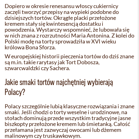
Dopiero w okresie renesansu włoscy cukiernicy
zaczęli tworzyć przepisy na wypieki podobne do
dzisiejszych tortów. Okrągłe placki przełożone
kremem stały się kwintesencją dostatku i
powodzenia. Wystarczy wspomnieć, że lubowała się
w nich znana z rozrzutności Maria Antonina. Z kolei do
Polski modę na torty sprowadziła w XVI wieku
królowa Bona Sforza.
W europejskiej historii pieczenia tortów do dziś znane
są m.in. takie rarytasy jak Tort Dobosza,
szwarcwaldzki czy Sachera.
Jakie smaki tortów najchętniej wybierają
Polacy?
Polacy szczególnie lubią klasyczne rozwiązania i znane
smaki. Jeśli chodzi o torty weselne i urodzinowe, na
stołach dominują przede wszystkim tradycyjne jasne
biszkopty przełożone kremem lub śmietanką. Całość
przełamana jest zazwyczaj owocami lub dżemem
malinowym czy truskawkowym.