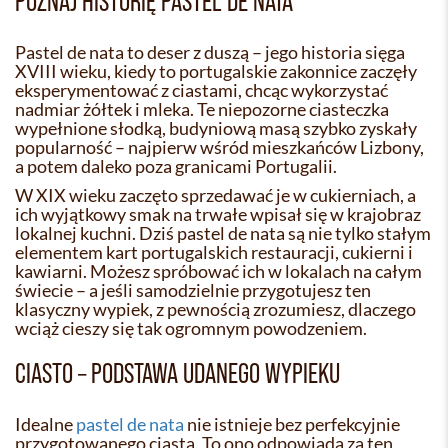
POZNAJ HISTORIĘ PASTEL DE NATA
Pastel de nata to deser z duszą – jego historia sięga
XVIII wieku, kiedy to portugalskie zakonnice zaczęły
eksperymentować z ciastami, chcąc wykorzystać
nadmiar żółtek i mleka. Te niepozorne ciasteczka
wypełnione słodką, budyniową masą szybko zyskały
popularność – najpierw wśród mieszkańców Lizbony,
a potem daleko poza granicami Portugalii.
W XIX wieku zaczęto sprzedawać je w cukierniach, a
ich wyjątkowy smak na trwałe wpisał się w krajobraz
lokalnej kuchni. Dziś pastel de nata są nie tylko stałym
elementem kart portugalskich restauracji, cukierni i
kawiarni. Możesz spróbować ich w lokalach na całym
świecie – a jeśli samodzielnie przygotujesz ten
klasyczny wypiek, z pewnością zrozumiesz, dlaczego
wciąż cieszy się tak ogromnym powodzeniem.
CIASTO – PODSTAWA UDANEGO WYPIEKU
Idealne
pastel de nata
nie istnieje bez perfekcyjnie
przygotowanego ciasta. To ono odpowiada za ten