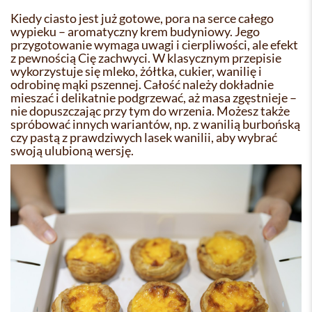
Kiedy ciasto jest już gotowe, pora na serce całego
wypieku – aromatyczny krem budyniowy. Jego
przygotowanie wymaga uwagi i cierpliwości, ale efekt
z pewnością Cię zachwyci. W klasycznym przepisie
wykorzystuje się mleko, żółtka, cukier, wanilię i
odrobinę mąki pszennej. Całość należy dokładnie
mieszać i delikatnie podgrzewać, aż masa zgęstnieje –
nie dopuszczając przy tym do wrzenia. Możesz także
spróbować innych wariantów, np. z wanilią burbońską
czy pastą z prawdziwych lasek wanilii, aby wybrać
swoją ulubioną wersję.