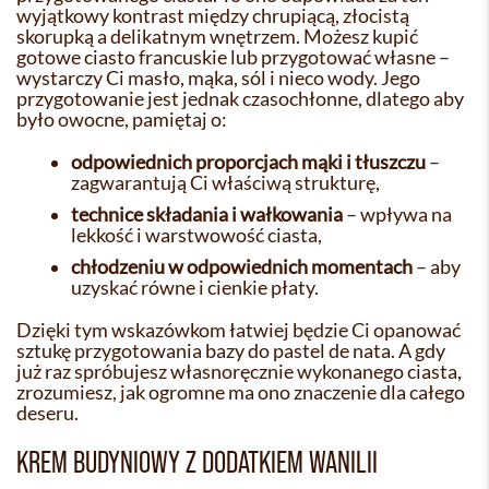
wyjątkowy kontrast między chrupiącą, złocistą
skorupką a delikatnym wnętrzem. Możesz kupić
gotowe ciasto francuskie lub przygotować własne –
wystarczy Ci masło, mąka, sól i nieco wody. Jego
przygotowanie jest jednak czasochłonne, dlatego aby
było owocne, pamiętaj o:
odpowiednich proporcjach mąki i tłuszczu
–
zagwarantują Ci właściwą strukturę,
technice składania i wałkowania
– wpływa na
lekkość i warstwowość ciasta,
chłodzeniu w odpowiednich momentach
– aby
uzyskać równe i cienkie płaty.
Dzięki tym wskazówkom łatwiej będzie Ci opanować
sztukę przygotowania bazy do pastel de nata. A gdy
już raz spróbujesz własnoręcznie wykonanego ciasta,
zrozumiesz, jak ogromne ma ono znaczenie dla całego
deseru.
KREM BUDYNIOWY Z DODATKIEM WANILII