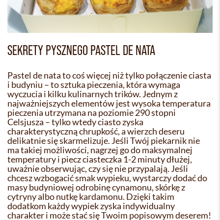
SEKRETY PYSZNEGO PASTEL DE NATA
Pastel de nata to coś więcej niż tylko połączenie ciasta
i budyniu – to sztuka pieczenia, która wymaga
wyczucia i kilku kulinarnych trików. Jednym z
najważniejszych elementów jest wysoka temperatura
pieczenia utrzymana na poziomie 290 stopni
Celsjusza – tylko wtedy ciasto zyska
charakterystyczną chrupkość, a wierzch deseru
delikatnie się skarmelizuje. Jeśli Twój piekarnik nie
ma takiej możliwości, nagrzej go do maksymalnej
temperatury i piecz ciasteczka 1-2 minuty dłużej,
uważnie obserwując, czy się nie przypalają. Jeśli
chcesz wzbogacić smak wypieku, wystarczy dodać do
masy budyniowej odrobinę cynamonu, skórkę z
cytryny albo nutkę kardamonu. Dzięki takim
dodatkom każdy wypiek zyska indywidualny
charakter i może stać się Twoim popisowym deserem!