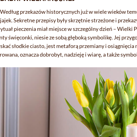
. Według przekazów historycznych już w wiele wieków tem
ajek. Sekretne przepisy były skrzętnie strzeżone i przek
ytuał pieczenia miał miejsce w szczególny dzień – Wielki P
ty święconki, niesie ze sobą głęboką symbolikę. Jej przyg
kać słodkie ciasto, jest metaforą przemiany i osiągnięcia
orowana, oznacza dobrobyt, nadzieję i wiarę, a także symbo