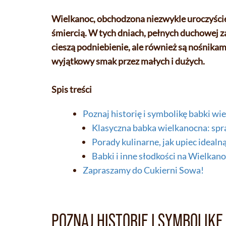
Wielkanoc, obchodzona niezwykle uroczyście 
śmiercią. W tych dniach, pełnych duchowej za
cieszą podniebienie, ale również są nośnikam
wyjątkowy smak przez małych i dużych.
Spis treści
Poznaj historię i symbolikę babki wi
Klasyczna babka wielkanocna: spr
Porady kulinarne, jak upiec idealn
Babki i inne słodkości na Wielkan
Zapraszamy do Cukierni Sowa!
POZNAJ HISTORIĘ I SYMBOLIK