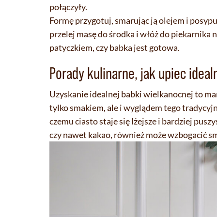
połączyły.
Formę przygotuj, smarując ją olejem i posyp
przelej masę do środka i włóż do piekarnika
patyczkiem, czy babka jest gotowa.
Porady kulinarne, jak upiec idea
Uzyskanie idealnej babki wielkanocnej to ma
tylko smakiem, ale i wyglądem tego tradycyj
czemu ciasto staje się lżejsze i bardziej pus
czy nawet kakao, również może wzbogacić sm