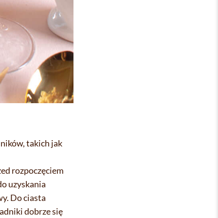
ików, takich jak
zed rozpoczęciem
do uzyskania
wy. Do ciasta
dniki dobrze się