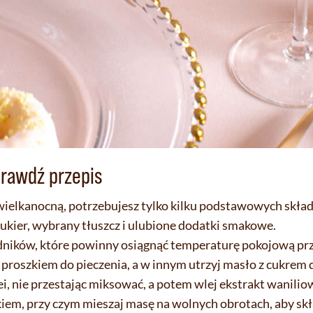
prawdź przepis
ielkanocną, potrzebujesz tylko kilku podstawowych składn
 cukier, wybrany tłuszcz i ulubione dodatki smakowe.
dników, które powinny osiągnąć temperaturę pokojową pr
proszkiem do pieczenia, a w innym utrzyj masło z cukrem 
ei, nie przestając miksować, a potem wlej ekstrakt wanilio
em, przy czym mieszaj masę na wolnych obrotach, aby skła