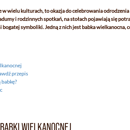
w wielu kulturach, to okazja do celebrowania odrodzenia ż
dumy i rodzinnych spotkań, na stołach pojawiają się potra
i bogatej symboliki. Jedną z nich jest babka wielkanocna, 
elkanocnej
awdź przepis
ą babkę?
oc
Ę BABKI WIELKANOCNEJ