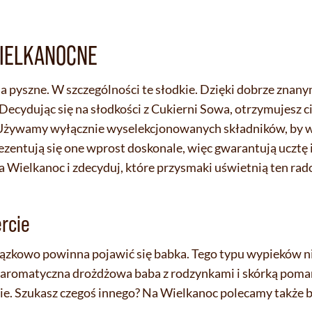
WIELKANOCNE
ia pyszne. W szczególności te słodkie. Dzięki dobrze zna
Decydując się na słodkości z Cukierni Sowa, otrzymujesz c
Używamy wyłącznie wyselekcjonowanych składników, by w 
ntują się one wprost doskonale, więc gwarantują ucztę i d
na Wielkanoc i zdecyduj, które przysmaki uświetnią ten ra
rcie
ązkowo powinna pojawić się babka. Tego typu wypieków ni
e aromatyczna drożdżowa baba z rodzynkami i skórką pom
ie. Szukasz czegoś innego? Na Wielkanoc polecamy także 