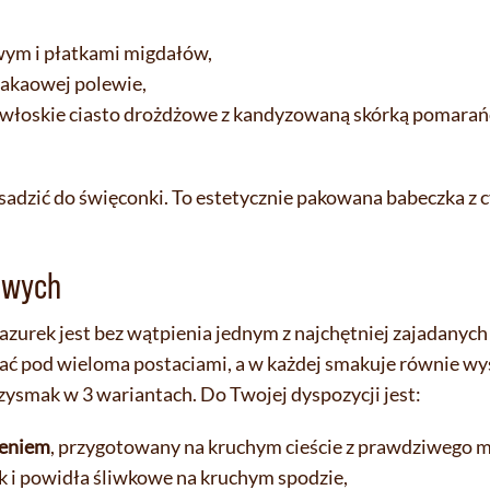
ym i płatkami migdałów,
kakaowej polewie,
e, włoskie ciasto drożdżowe z kandyzowaną skórką pomarań
wsadzić do święconki. To estetycznie pakowana babeczka z
owych
 Mazurek jest bez wątpienia jednym z najchętniej zajadanyc
ać pod wieloma postaciami, a w każdej smakuje równie wy
ysmak w 3 wariantach. Do Twojej dyspozycji jest:
ieniem
, przygotowany na kruchym cieście z prawdziwego ma
k i powidła śliwkowe na kruchym spodzie,