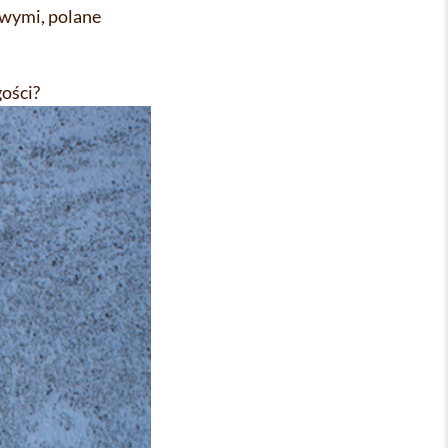
owymi, polane
gości?