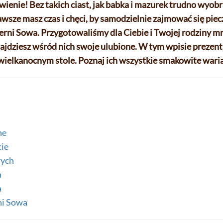
ienie! Bez takich ciast, jak babka i mazurek trudno wyobr
wsze masz czas i chęci, by samodzielnie zajmować się piec
ierni Sowa. Przygotowaliśmy dla Ciebie i Twojej rodziny 
jdziesz wśród nich swoje ulubione. W tym wpisie prezen
wielkanocnym stole. Poznaj ich wszystkie smakowite wari
ne
cie
wych
h
a
ni Sowa