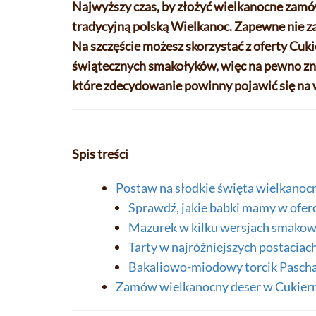
Najwyższy czas, by złożyć wielkanocne zamów
tradycyjną polską Wielkanoc. Zapewne nie za
Na szczęście możesz skorzystać z oferty Cuk
świątecznych smakołyków, więc na pewno zna
które zdecydowanie powinny pojawić się na 
Spis treści
Postaw na słodkie święta wielkanoc
Sprawdź, jakie babki mamy w ofer
Mazurek w kilku wersjach smako
Tarty w najróżniejszych postaciac
Bakaliowo-miodowy torcik Pasch
Zamów wielkanocny deser w Cukier