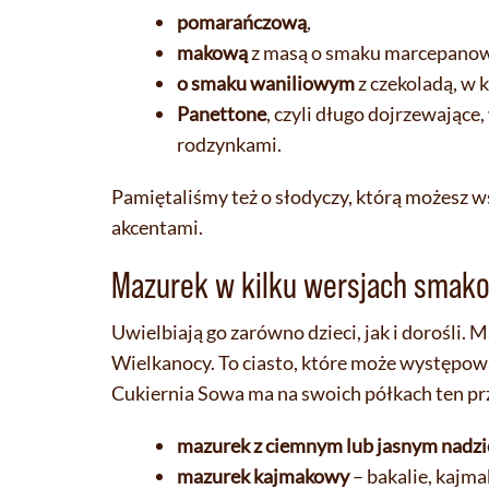
pomarańczową
,
makową
z masą o smaku marcepanow
o smaku waniliowym
z czekoladą, w 
Panettone
, czyli długo dojrzewając
rodzynkami.
Pamiętaliśmy też o słodyczy, którą możesz 
akcentami.
Mazurek w kilku wersjach smak
Uwielbiają go zarówno dzieci, jak i dorośli.
Wielkanocy. To ciasto, które może występow
Cukiernia Sowa ma na swoich półkach ten prz
mazurek z ciemnym lub jasnym nadz
mazurek kajmakowy
– bakalie, kajma