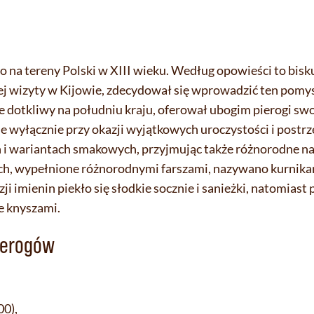
ło na tereny Polski w XIII wieku. Według opowieści to bis
 wizyty w Kijowie, zdecydował się wprowadzić ten pomys
nie dotkliwy na południu kraju, oferował ubogim pierogi s
 wyłącznie przy okazji wyjątkowych uroczystości i postr
h i wariantach smakowych, przyjmując także różnorodne 
ch, wypełnione różnorodnymi farszami, nazywano kurnika
i imienin piekło się słodkie socznie i sanieżki, natomiast
e knyszami.
pierogów
00),