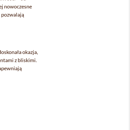
iej nowoczesne
u pozwalają
doskonała okazja,
tami z bliskimi.
zapewniają