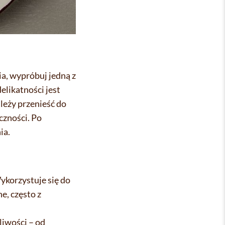
ia, wypróbuj jedną z
likatności jest
leży przenieść do
czności. Po
ia.
ykorzystuje się do
e, często z
liwości – od