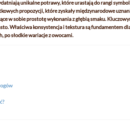
ydatniają unikalne potrawy, które urastają do rangi symb
ątkowych propozycji, które zyskały międzynarodowe uznan
ączące w sobie prostotę wykonania z głębią smaku. Kluczo
asto. Właściwa konsystencja i tekstura są fundamentem dl
, po słodkie wariacje z owocami.
erogów
ć?