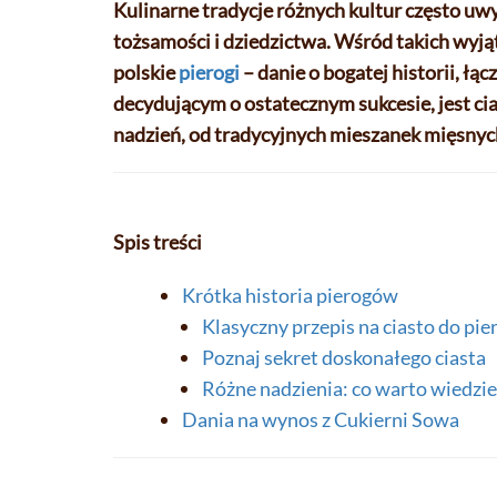
Kulinarne tradycje różnych kultur często uw
tożsamości i dziedzictwa. Wśród takich wyj
polskie
pierogi
– danie o bogatej historii, ł
decydującym o ostatecznym sukcesie, jest ci
nadzień, od tradycyjnych mieszanek mięsnych
Spis treści
Krótka historia pierogów
Klasyczny przepis na ciasto do pi
Poznaj sekret doskonałego ciasta
Różne nadzienia: co warto wiedzie
Dania na wynos z Cukierni Sowa