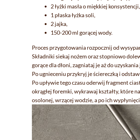
2 łyżki masła o miękkiej konsystencji,
1 płaska łyżka soli,
2 jajka,
150-200 ml gorącej wody.
Proces przygotowania rozpocznij od wysypania
Składniki siekaj nożem oraz stopniowo dolewa
gorące dla dłoni, zagniataj je aż do uzyskania
Po ugnieceniu przykryj je ściereczką i odsta
Po upływie tego czasu oderwij fragment ciast
okrągłej foremki, wykrawaj kształty, które nas
osolonej, wrzącej wodzie, a po ich wypłynię