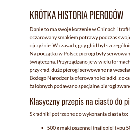
KRÓTKA HISTORIA PIEROGÓW
Danie to ma swoje korzenie w Chinach i trafi
oczarowany smakiem potrawy podczas swojej
ojczyźnie. W czasach, gdy głód był szczegól
Na początku w Polsce pierogi były serwowane
świąteczna. Przyrządzano je w wielu formac
przykład, duże pierogi serwowane na wesela
Bożego Narodzenia oferowano koladki, z okazj
żałobnych podawano specjalne pierogi zwan
Klasyczny przepis na ciasto do 
Składniki potrzebne do wykonania ciasta to:
500 g mąki pszennej (najlepiej typu 5