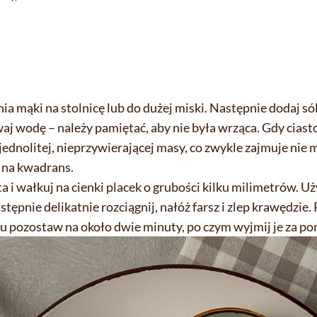
 mąki na stolnicę lub do dużej miski. Następnie dodaj sól,
j wodę – należy pamiętać, aby nie była wrząca. Gdy ciasto
 jednolitej, nieprzywierającej masy, co zwykle zajmuje nie 
w na kwadrans.
a i wałkuj na cienki placek o grubości kilku milimetrów. Uż
tępnie delikatnie rozciągnij, nałóż farsz i zlep krawędzie. 
ciu pozostaw na około dwie minuty, po czym wyjmij je za p