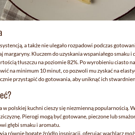
a
nsystencją, a także nie ulegało rozpadowi podczas gotowan
j margaryny. Kluczem do uzyskania wspaniałego smaku i de
tością tłuszczu na poziomie 82%. Po wyrobieniu ciasto na
tawić na minimum 10 minut, co pozwoli mu zyskać na elasty
znie przystąpić do gotowania, aby uniknąć ich stwardnien
ieć?
a w polskiej kuchni cieszy się niezmienną popularnością. W
ziczyznę. Pierogi mogą być gotowane, pieczone lub smażon
owi głębi smaku i aromatu.
ią równie bogate źródło inspiracji, oferując wachlarz moż