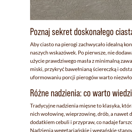
Poznaj sekret doskonałego ciast
Aby ciasto na pierogi zachwycało idealną ko
naszych wskazówek. Po pierwsze, nie dodawa
użycie prawdziwego masła z minimalną zawar
miski, przykryć bawełnianą ściereczką i ods
uformowaniu porcji pierogów warto niezwłoc
Różne nadzienia: co warto wiedz
Tradycyjne nadzienia mięsne to klasyka, któr
nich wołowinę, wieprzowinę, drób, a nawet d
dodatkiem cebuli i przypraw, co nadaje farsz
Nadzienia wegetariańskie i wegańskie stanow