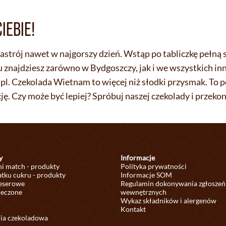
IEBIE!
astrój nawet w najgorszy dzień. Wstąp po tabliczkę pełną 
znajdziesz zarówno w Bydgoszczy, jak i we wszystkich inn
pl. Czekolada Wietnam to więcej niż słodki przysmak. To 
ę. Czy może być lepiej? Spróbuj naszej czekolady i przekon
y
Informacje
ni match - produkty
Polityka prywatności
tku cukru - produkty
Informacje SOM
deserowe
Regulamin dokonywania zgłoszeń
ieczone
wewnętrznych
Wykaz składników i alergenów
Kontakt
ria czekoladowa