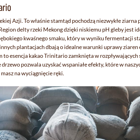
ario
iej Azji. To właśnie stamtąd pochodzą niezwykłe ziarna p
Region delty rzeki Mekong dzięki niskiemu pH gleby jest 
głębokiego kwaśnego smaku, który w wyniku fermentacji sta
zinnych plantacjach dbają o idealne warunki uprawy ziaren 
to esencja kakao Trinitario zamknięta w rozpływających 
de drzewo pozwala uzyskać wspaniałe efekty, które w naszy
 masz na wyciągnięcie ręki.