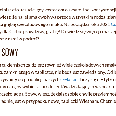
ielbiasz to uczucie, gdy kosteczka o aksamitnej konsystencj
esz, że na jej smak wpływa przede wszystkim rodzaj ziar
ą Ci głębię czekoladowego smaku. Na początku roku 2021
Cu
 dla Ciebie prawdziwą gratkę! Dowiedz się więcej o nasze
ysz z nami w podróż?
D SOWY
h cukierniach zajdziesz również wiele czekoladowych smako
 zamkniętego w tabliczce, nie będziesz zawiedziony. Od 
 używamy do produkcji naszych
czekolad
. Liczy się nie tylko 
my o to, by wybierać producentów działających w sposób e
ekoladę u Sowy, wiesz, że dając sobie chwilę przyjemnośc
kładnie jest w przypadku nowej tabliczki Wietnam. Chętn