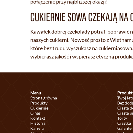
połączenie przy najbliższej okazji!
CUKIERNIE SOWA CZEKAJĄ NA C
Kawałek dobrej czekolady potrafi poprawić n
naszych cukierni. Nowość prosto z Wietnamu 
które bez trudu wyszukasz na cukierniasowa.
wybierasz jakość i wspierasz etyczną produkcj
Menu
Produkt
Strona główna
Twój let
Produkty
Bez doda
Cukiernie
Ciasta 
O nas
Ciasta p
Kontakt
Torty
Historia
Ciastka
Kariera
Galante