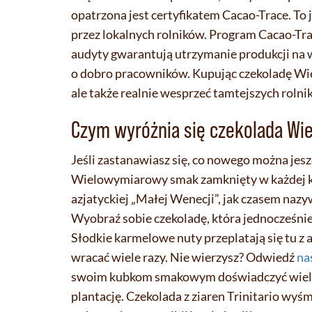
opatrzona jest certyfikatem Cacao-Trace. T
przez lokalnych rolników. Program Cacao-Tr
audyty gwarantują utrzymanie produkcji na w
o dobro pracowników. Kupując czekoladę Wie
ale także realnie wesprzeć tamtejszych rolni
Czym wyróżnia się czekolada Wi
Jeśli zastanawiasz się, co nowego można jes
Wielowymiarowy smak zamknięty w każdej ko
azjatyckiej „Małej Wenecji”, jak czasem naz
Wyobraź sobie czekoladę, która jednocześnie
Słodkie karmelowe nuty przeplatają się tu z
wracać wiele razy. Nie wierzysz? Odwiedź
na
swoim kubkom smakowym doświadczyć wielow
plantację. Czekolada z ziaren Trinitario wyś