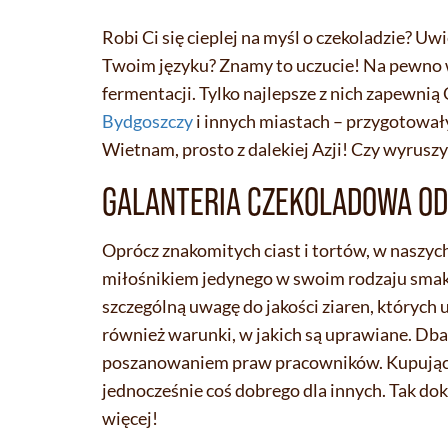
Robi Ci się cieplej na myśl o czekoladzie? Uw
Twoim języku? Znamy to uczucie! Na pewno wi
fermentacji. Tylko najlepsze z nich zapewni
Bydgoszczy
i innych miastach – przygotowały
Wietnam, prosto z dalekiej Azji! Czy wyrusz
GALANTERIA CZEKOLADOWA O
Oprócz znakomitych ciast i tortów, w naszyc
miłośnikiem jedynego w swoim rodzaju smaku
szczególną uwagę do jakości ziaren, których
również warunki, w jakich są uprawiane. Dba
poszanowaniem praw pracowników. Kupując cz
jednocześnie coś dobrego dla innych. Tak do
więcej!