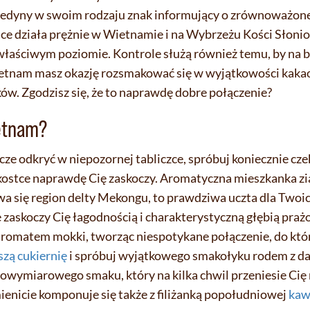
o jedyny w swoim rodzaju znak informujący o zrównoważone
ace działa prężnie w Wietnamie i na Wybrzeżu Kości Słoni
łaściwym poziomie. Kontrole służą również temu, by na bi
tnam masz okazję rozsmakować się w wyjątkowości kakao z
ków. Zgodzisz się, że to naprawdę dobre połączenie?
etnam?
zcze odkryć w niepozornej tabliczce, spróbuj koniecznie c
stce naprawdę Cię zaskoczy. Aromatyczna mieszkanka zi
ywa się region delty Mekongu, to prawdziwa uczta dla Twoi
 zaskoczy Cię łagodnością i charakterystyczną głębią praż
 aromatem mokki, tworząc niespotykane połączenie, do któ
szą cukiernię
i spróbuj wyjątkowego smakołyku rodem z dal
ymiarowego smaku, który na kilka chwil przeniesie Cię
mienicie komponuje się także z filiżanką popołudniowej
kaw