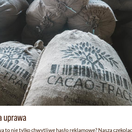
na uprawa
wa to nie tylko chwytliwe hasło reklamowe? Nasza czekol