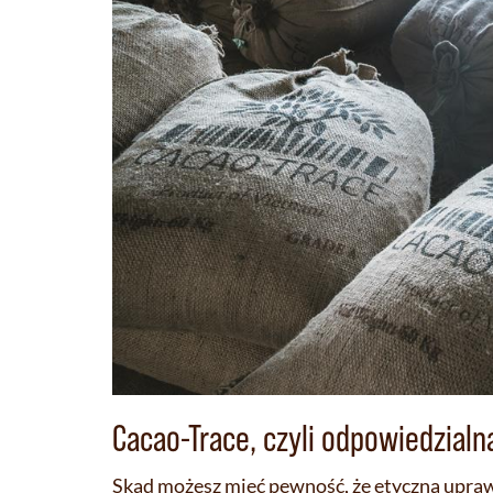
Cacao-Trace, czyli odpowiedzial
Skąd możesz mieć pewność, że etyczna upra