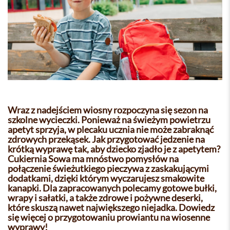
Wraz z nadejściem wiosny rozpoczyna się sezon na
szkolne wycieczki. Ponieważ na świeżym powietrzu
apetyt sprzyja, w plecaku ucznia nie może zabraknąć
zdrowych przekąsek. Jak przygotować jedzenie na
krótką wyprawę tak, aby dziecko zjadło je z apetytem?
Cukiernia Sowa ma mnóstwo pomysłów na
połączenie świeżutkiego pieczywa z zaskakującymi
dodatkami, dzięki którym wyczarujesz smakowite
kanapki. Dla zapracowanych polecamy gotowe bułki,
wrapy i sałatki, a także zdrowe i pożywne deserki,
które skuszą nawet największego niejadka. Dowiedz
się więcej o przygotowaniu prowiantu na wiosenne
wyprawy!