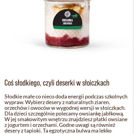
Coś słodkiego, czyli deserki w słoiczkach
Słodkie małe co nieco doda energii podczas szkolnych
wypraw. Wybierz desery z naturalnych ziaren,
orzechów i owoców w wygodnej wersji w słoiczkach.
Dla dzieci szczególnie polecamy owsiankę jabłkową.
W jej smakowitym wnętrzu znajdziesz płatki owsiane
z jogurtem i orzechami. Godne uwagi są również
desery z tapioki. Ta egzotyczna bulwa ma lekko