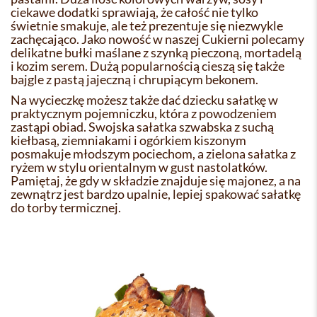
ciekawe dodatki sprawiają, że całość nie tylko
świetnie smakuje, ale też prezentuje się niezwykle
zachęcająco. Jako nowość w naszej Cukierni polecamy
delikatne bułki maślane z szynką pieczoną, mortadelą
i kozim serem. Dużą popularnością cieszą się także
bajgle z pastą jajeczną i chrupiącym bekonem.
Na wycieczkę możesz także dać dziecku sałatkę w
praktycznym pojemniczku, która z powodzeniem
zastąpi obiad. Swojska sałatka szwabska z suchą
kiełbasą, ziemniakami i ogórkiem kiszonym
posmakuje młodszym pociechom, a zielona sałatka z
ryżem w stylu orientalnym w gust nastolatków.
Pamiętaj, że gdy w składzie znajduje się majonez, a na
zewnątrz jest bardzo upalnie, lepiej spakować sałatkę
do torby termicznej.