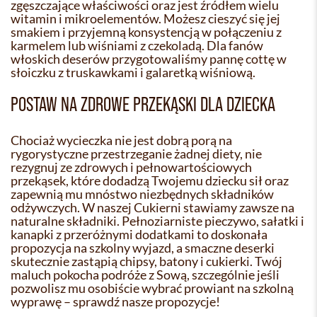
zgęszczające właściwości oraz jest źródłem wielu
witamin i mikroelementów. Możesz cieszyć się jej
smakiem i przyjemną konsystencją w połączeniu z
karmelem lub wiśniami z czekoladą. Dla fanów
włoskich deserów przygotowaliśmy pannę cottę w
słoiczku z truskawkami i galaretką wiśniową.
POSTAW NA ZDROWE PRZEKĄSKI DLA DZIECKA
Chociaż wycieczka nie jest dobrą porą na
rygorystyczne przestrzeganie żadnej diety, nie
rezygnuj ze zdrowych i pełnowartościowych
przekąsek, które dodadzą Twojemu dziecku sił oraz
zapewnią mu mnóstwo niezbędnych składników
odżywczych. W naszej Cukierni stawiamy zawsze na
naturalne składniki. Pełnoziarniste pieczywo, sałatki i
kanapki z przeróżnymi dodatkami to doskonała
propozycja na szkolny wyjazd, a smaczne deserki
skutecznie zastąpią chipsy, batony i cukierki. Twój
maluch pokocha podróże z Sową, szczególnie jeśli
pozwolisz mu osobiście wybrać prowiant na szkolną
wyprawę – sprawdź nasze propozycje!