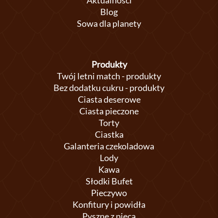
Aktualności
Blog
Sowa dla planety
Produkty
Twój letni match - produkty
Bez dodatku cukru - produkty
Ciasta deserowe
Ciasta pieczone
Torty
Ciastka
Galanteria czekoladowa
Lody
Kawa
Słodki Bufet
Pieczywo
Konfitury i powidła
Pyszne z pieca