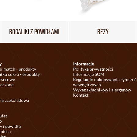
ROGALIKI Z POWIDŁAMI
BEZY
y
Informacje
ni match - produkty
Polityka prywatności
tku cukru - produkty
Informacje SOM
deserowe
Regulamin dokonywania zgłoszeń
ieczone
wewnętrznych
Wykaz składników i alergenów
Kontakt
ria czekoladowa
ufet
o
y i powidła
 pieca
stro