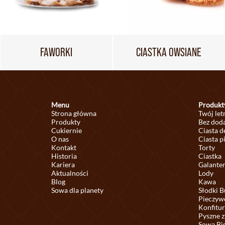
FAWORKI
CIASTKA OWSIANE
Menu
Produkt
Strona główna
Twój let
Produkty
Bez doda
Cukiernie
Ciasta 
O nas
Ciasta p
Kontakt
Torty
Historia
Ciastka
Kariera
Galante
Aktualności
Lody
Blog
Kawa
Sowa dla planety
Słodki B
Pieczyw
Konfitur
Pyszne z
Sowa Bi