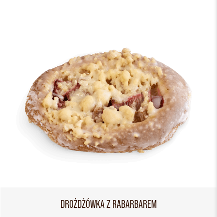
DROŻDŻÓWKA Z RABARBAREM