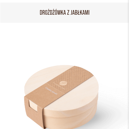
DROŻDŻÓWKA Z JABŁKAMI