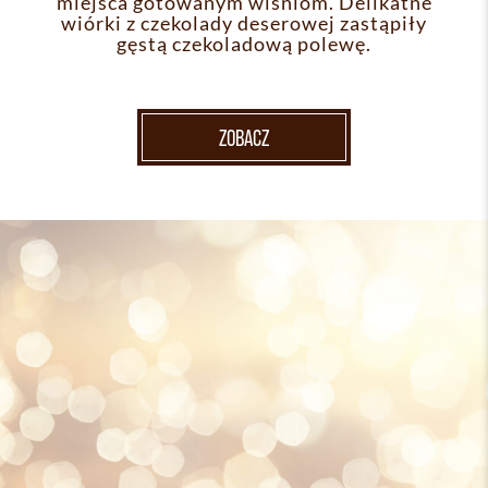
miejsca gotowanym wiśniom. Delikatne
wiórki z czekolady deserowej zastąpiły
gęstą czekoladową polewę.
ZOBACZ