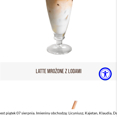
LATTE MROŻONE Z LODAMI
nia. Imieniny obchodzą: Licyniusz, Kajetan, Klaudia, Dobiemir, Dorota, Sy