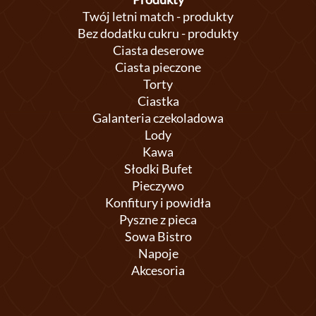
Twój letni match - produkty
Bez dodatku cukru - produkty
Ciasta deserowe
Ciasta pieczone
Torty
Ciastka
Galanteria czekoladowa
Lody
Kawa
Słodki Bufet
Pieczywo
Konfitury i powidła
Pyszne z pieca
Sowa Bistro
Napoje
Akcesoria