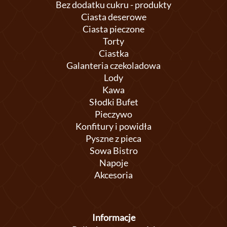
Bez dodatku cukru - produkty
Ciasta deserowe
Ciasta pieczone
Torty
Ciastka
Galanteria czekoladowa
Lody
Kawa
Słodki Bufet
Pieczywo
Konfitury i powidła
Pyszne z pieca
Sowa Bistro
Napoje
Akcesoria
Informacje