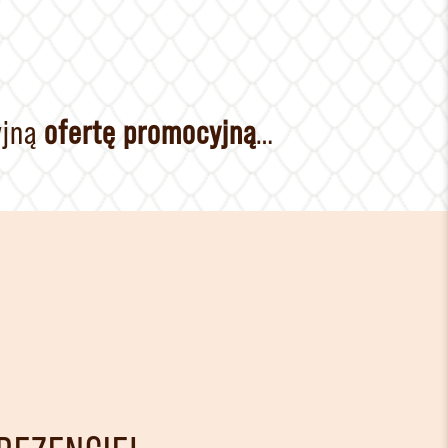
yjną
ofertę promocyjną
…