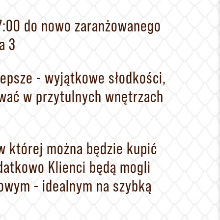
. 7:00 do nowo zaranżowanego
a 3
epsze - wyjątkowe słodkości,
ować w przytulnych wnętrzach
 której można będzie kupić
datkowo Klienci będą mogli
owym - idealnym na szybką