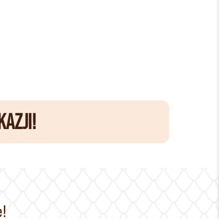
AZJI!
e!