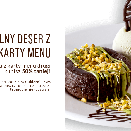
LNY DESER Z
KARTY MENU
u z karty menu drugi
kupisz
50% taniej!
.11.2025 r. w Cukierni Sowa
ydgoszcz, ul. ks. J.Schulza 3.
Promocje nie łączą się.