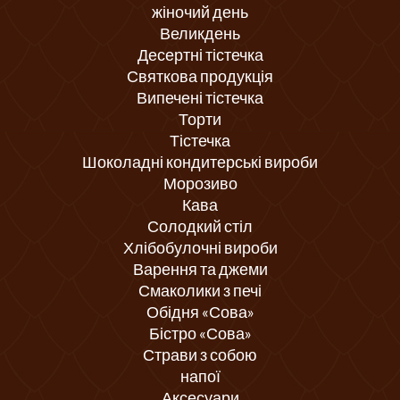
жіночий день
Великдень
Десертні тістечка
Святкова продукція
Випечені тістечка
Торти
Тістечка
Шоколадні кондитерські вироби
Морозиво
Кава
Солодкий стіл
Хлібобулочні вироби
Варення та джеми
Смаколики з печі
Обідня «Сова»
Бістро «Сова»
Страви з собою
напої
Аксесуари