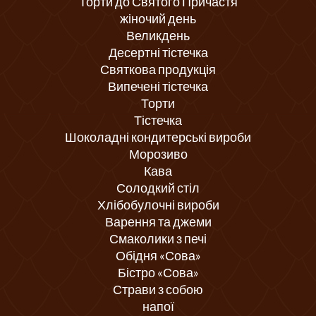
Торти до Святого Причастя
жіночий день
Великдень
Десертні тістечка
Святкова продукція
Випечені тістечка
Торти
Тістечка
Шоколадні кондитерські вироби
Морозиво
Кава
Солодкий стіл
Хлібобулочні вироби
Варення та джеми
Смаколики з печі
Обідня «Сова»
Бістро «Сова»
Страви з собою
напої