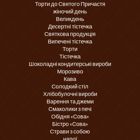
Торти до Святого Причастя
жіночий день
Великдень
Десертні тістечка
Святкова продукція
Випечені тістечка
Торти
Тістечка
Шоколадні кондитерські вироби
Морозиво
Кава
Солодкий стіл
Хлібобулочні вироби
Варення та джеми
Смаколики з печі
Обідня «Сова»
Бістро «Сова»
Страви з собою
напої