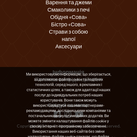
Варення та джеми
Смаколики з печі
Обідня «Сова»
Бістро «Сова»
Страви з собою
напої
Аксесуари
Інформація
Ми використовуємо інформацію, що зберігається,
Політика конфіденційності
за допомогою файлів cookie та подібних
технологій, серед іншого, в рекламних і
статистичних цілях, а також для адаптації наших
послуг до індивідуальних потреб наших
користувачів. Вони також можуть
Слідуй за нами:
використовуватися нашими партнерами-
рекламодавцями, дослідницькими компаніями та
постачальниками мультимедійних додатків. Ви
можете змінити налаштування файлів cookie у
Copyright 2026 by Cukiernia Sowa. All rights reserved.
своєму інтернет-програмному забезпеченні.
Використання наших веб-сайтів без зміни
налаштувань файлів cookie означає, що файли