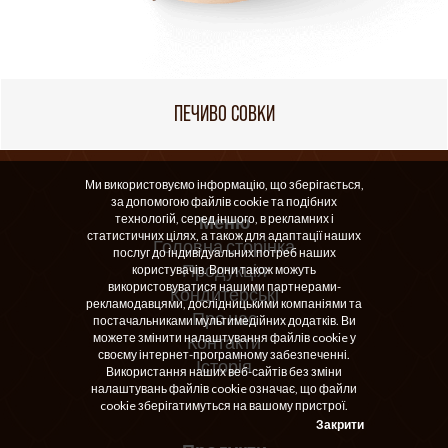
ПЕЧИВО СОВКИ
Ми використовуємо інформацію, що зберігається,
за допомогою файлів cookie та подібних
технологій, серед іншого, в рекламних і
Меню
статистичних цілях, а також для адаптації наших
Головна сторінка
послуг до індивідуальних потреб наших
Продукція
користувачів. Вони також можуть
використовуватися нашими партнерами-
Кондитерські
рекламодавцями, дослідницькими компаніями та
Про нас
постачальниками мультимедійних додатків. Ви
можете змінити налаштування файлів cookie у
Контакти
своєму інтернет-програмному забезпеченні.
Історія
Використання наших веб-сайтів без зміни
налаштувань файлів cookie означає, що файли
cookie зберігатимуться на вашому пристрої.
Закрити