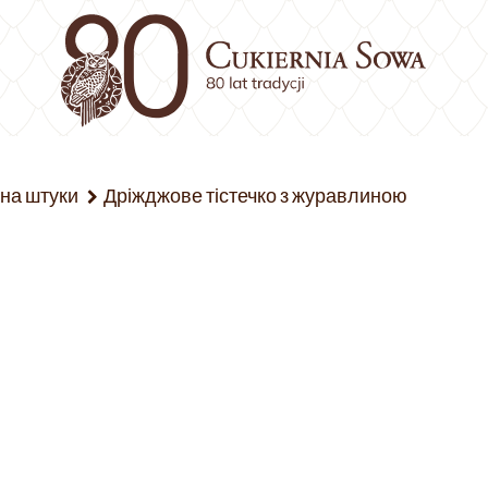
 на штуки
Дріжджове тістечко з журавлиною